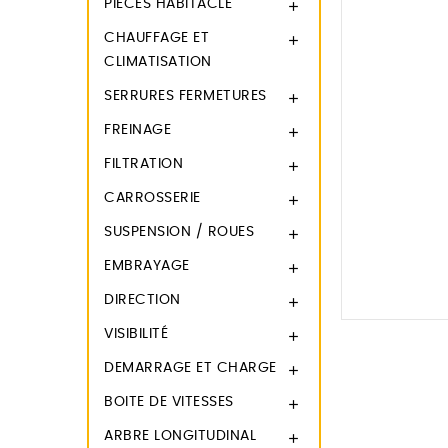
PIECES HABITACLE

CHAUFFAGE ET

CLIMATISATION
SERRURES FERMETURES

FREINAGE

FILTRATION

CARROSSERIE

SUSPENSION / ROUES

EMBRAYAGE

DIRECTION

VISIBILITÉ

DEMARRAGE ET CHARGE

BOITE DE VITESSES

ARBRE LONGITUDINAL
