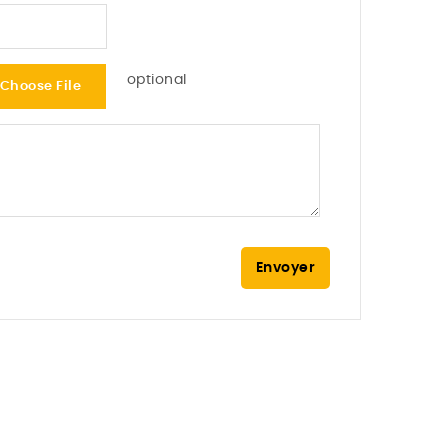
optional
Choose File