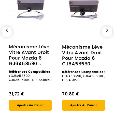
chevron_left
chevron_right
Mécanisme Lève
Mécanisme Lève
Vitre Avant Droit
Vitre Avant Droit
Pour Mazda 6
Pour Mazda 6
GJ6A58590...
GJ6A58590...
Références Compatibles
Références Compatibles :
:
GJ6A58590,
GJ6A58590, GJ6A58590G,
GJ6A58590G, GP9A58560
GP9A58560
31,72 €
70,80 €
Ajouter Au Panier
Ajouter Au Panier