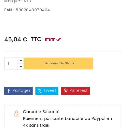
Marque :
NTY
EAN :
5902048079404
TTC
45,04 €
Rupture De Stock
Partager
Tweet
Pinterest
Garantie Sécurité
Paiement par carte bancaire ou Paypal en
4x sans frais