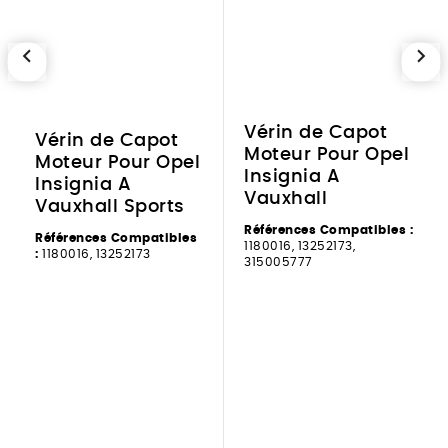
chevron_left
chevron_right
Vérin de Capot
Vérin de Capot
Moteur Pour Opel
Moteur Pour Opel
Insignia A
Insignia A
Vauxhall
Vauxhall Sports
Références Compatibles :
Références Compatibles
1180016, 13252173,
:
1180016, 13252173
315005777