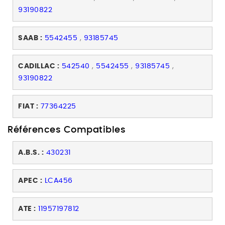
93190822
SAAB :
5542455
,
93185745
CADILLAC :
542540
,
5542455
,
93185745
,
93190822
FIAT :
77364225
Références Compatibles
A.B.S. :
430231
APEC :
LCA456
ATE :
11957197812