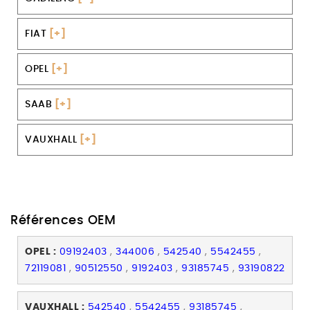
FIAT
[+]
OPEL
[+]
SAAB
[+]
VAUXHALL
[+]
Références OEM
OPEL :
09192403
,
344006
,
542540
,
5542455
,
72119081
,
90512550
,
9192403
,
93185745
,
93190822
VAUXHALL :
542540
,
5542455
,
93185745
,