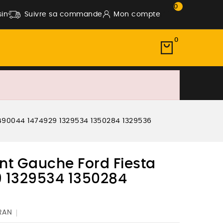
0
in
Suivre sa commande
Mon compte
0
1490044 1474929 1329534 1350284 1329536
nt Gauche Ford Fiesta
 1329534 1350284
RAN