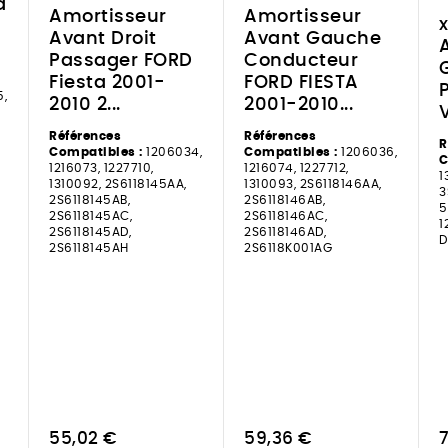
a
Amortisseur
Amortisseur
Avant Droit
Avant Gauche
Passager FORD
Conducteur
Fiesta 2001-
FORD FIESTA
,
2010 2...
2001-2010...
Références
Références
R
Compatibles :
1206034,
Compatibles :
1206036,
C
1216073, 1227710,
1216074, 1227712,
1
1310092, 2S6118145AA,
1310093, 2S6118146AA,
3
2S6118145AB,
2S6118146AB,
5
2S6118145AC,
2S6118146AC,
1
2S6118145AD,
2S6118146AD,
D
2S6118145AH
2S6118K001AG
55,02 €
59,36 €