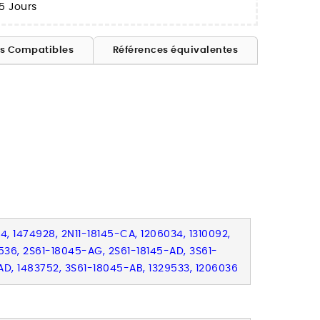
5 Jours
es Compatibles
Références équivalentes
, 1474928, 2N11-18145-CA, 1206034, 1310092,
9536, 2S61-18045-AG, 2S61-18145-AD, 3S61-
AD, 1483752, 3S61-18045-AB, 1329533, 1206036