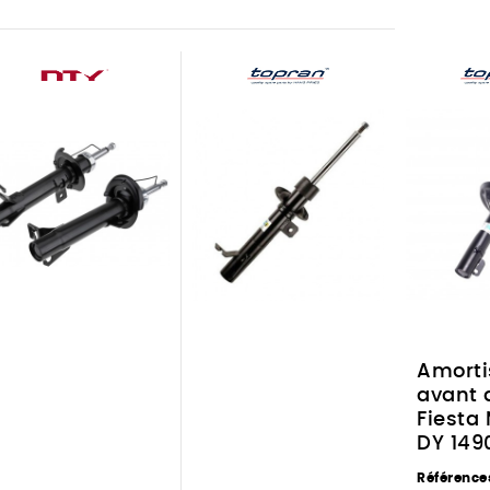
Amorti
avant d
Fiesta
DY 149
Référence