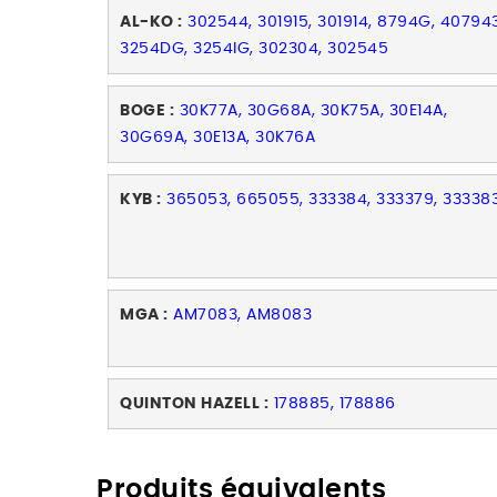
AL-KO :
302544, 301915, 301914, 8794G, 407943
3254DG, 3254IG, 302304, 302545
BOGE :
30K77A, 30G68A, 30K75A, 30E14A,
30G69A, 30E13A, 30K76A
KYB :
365053, 665055, 333384, 333379, 33338
MGA :
AM7083, AM8083
QUINTON HAZELL :
178885, 178886
Produits équivalents