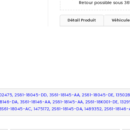
Retour possible sous 36
Détail Produit
Véhicul
02475, 2S61-18045-DD, 3S61-18145-AA, 2S61-18045-DE, 1350284
18146-DA, 3S61-18146-AA, 2S61-18145-AA, 2S61-18K001-DE, 132
 3S61-18045-AC, 1475172, 2S61-18145-DA, 1489352, 2S61-18146-