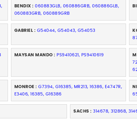
,
BENDIX :
060883GLB, 060886GRB, 060886GLB,
BI
060883GRB, 060889GRB
GABRIEL :
G54044, G54043, G54053
K
8
3
MAYSAN MANDO :
PS9410621, PS9410619
M
7
6
MONROE :
G7394, G16385, MR213, 16386, E4747R,
N
E3406, 16385, G16386
6
SACHS :
314678, 312868, 314