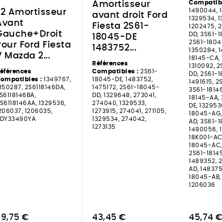
Compatibl
Amortisseur
1490044, 
x2 Amortisseur
avant droit Ford
1329534, 
Avant
Fiesta 2S61-
1202475, 
Gauche+Droit
DD, 3S61-1
18045-DE
2S61-1804
Pour Ford Fiesta
1483752...
1350284, 1
V Mazda 2...
18145-CA,
Références
1310092, 2
éférences
Compatibles :
2S61-
DD, 2S61-1
ompatibles :
1349767,
18045-DE, 1483752,
1491615, 2
350287, 2S6118146DA,
1475172, 2S61-18045-
3S61-1814
S6118146BA,
DD, 1329648, 273041,
18145-AA,
S6118146AA, 1329536,
274040, 1329533,
DE, 132953
206037, 1206035,
1273915, 274041, 271105,
18045-AG,
DY33490YA
1329534, 274042,
AD, 3S61-1
1273135
1490056, 1
18K001-AC
18045-AC,
2S61-1814
1489352, 
AD, 148375
18045-AB,
1206036
79,75 €
43,45 €
45,74 