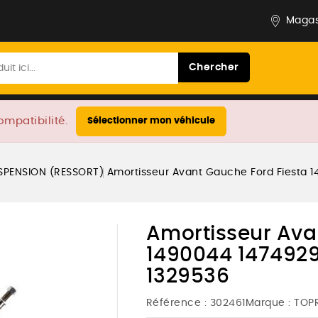
Magas
Chercher
ompatibilité.
Sélectionner mon véhicule
SPENSION (RESSORT)
Amortisseur Avant Gauche Ford Fiesta 
Amortisseur Ava
1490044 1474929
1329536
Référence :
302461
Marque :
TOP