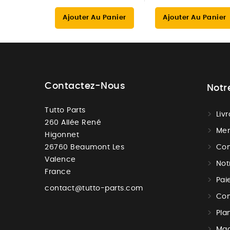
Ajouter Au Panier
Ajouter Au Panier
Contactez-Nous
Notr
Tutto Parts
Liv
260 Allée René
Men
Higonnet
26760 Beaumont Les
Con
Valence
Not
France
Pai
contact@tutto-parts.com
Con
Pla
Mag