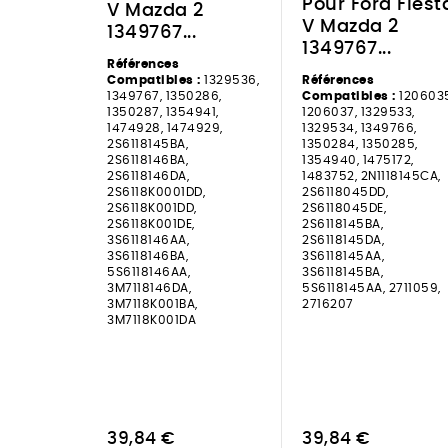
Pour Ford Fiest
V Mazda 2
V Mazda 2
1349767...
1349767...
Références
Compatibles :
1329536,
Références
1349767, 1350286,
Compatibles :
1206035
1350287, 1354941,
1206037, 1329533,
1474928, 1474929,
1329534, 1349766,
2S6118145BA,
1350284, 1350285,
2S6118146BA,
1354940, 1475172,
2S6118146DA,
1483752, 2N1118145CA,
2S6118K0001DD,
2S6118045DD,
2S6118K001DD,
2S6118045DE,
2S6118K001DE,
2S6118145BA,
3S6118146AA,
2S6118145DA,
3S6118146BA,
3S6118145AA,
5S6118146AA,
3S6118145BA,
3M7118146DA,
5S6118145AA, 2711059,
3M7118K001BA,
2716207
3M7118K001DA
39,84 €
39,84 €