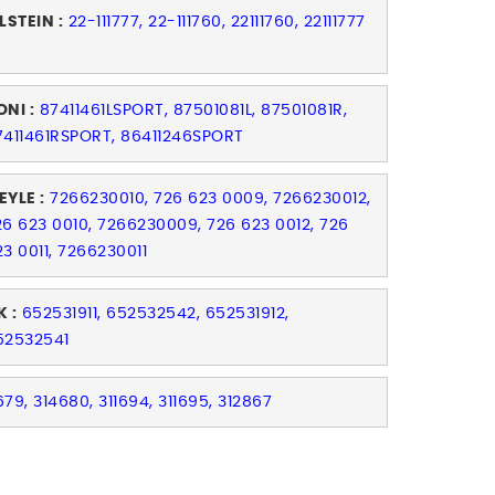
LSTEIN :
22-111777, 22-111760, 22111760, 22111777
ONI :
87411461LSPORT, 87501081L, 87501081R,
7411461RSPORT, 86411246SPORT
EYLE :
7266230010, 726 623 0009, 7266230012,
26 623 0010, 7266230009, 726 623 0012, 726
23 0011, 7266230011
K :
652531911, 652532542, 652531912,
52532541
679, 314680, 311694, 311695, 312867