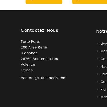
Contactez-Nous
Notr
Tutto Parts
Liv
260 Allée René
Men
Higonnet
26760 Beaumont Les
Con
Valence
Not
France
Pai
contact@tutto-parts.com
Con
Pla
Mag