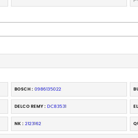
BOSCH :
0986135022
B
DELCO REMY :
DC83531
E
NK :
2123162
Q