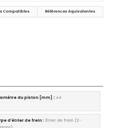
es Compatibles
Références équivalentes
iamètre du piston [mm] :
44
pe d'étrier de frein :
Étrier de frein (2-
istons)