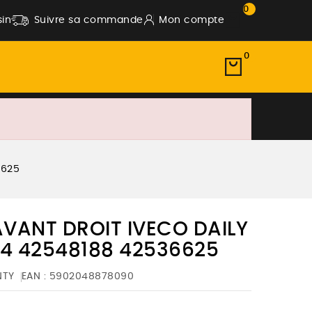
0
in
Suivre sa commande
Mon compte
0
6625
 AVANT DROIT IVECO DAILY
-2014 42548188 42536625
NTY
EAN :
5902048878090