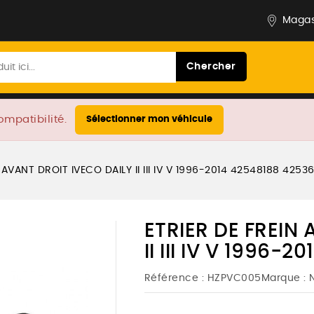
Magas
Chercher
ompatibilité.
Sélectionner mon véhicule
 AVANT DROIT IVECO DAILY II III IV V 1996-2014 42548188 4253
ETRIER DE FREIN
II III IV V 1996
Référence :
HZPVC005
Marque :