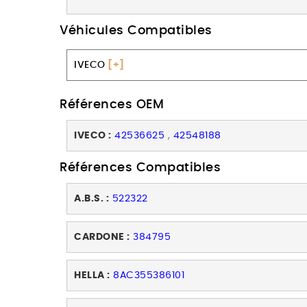
Véhicules Compatibles
IVECO
[+]
Références OEM
IVECO :
42536625
,
42548188
Références Compatibles
A.B.S. :
522322
CARDONE :
384795
HELLA :
8AC355386101