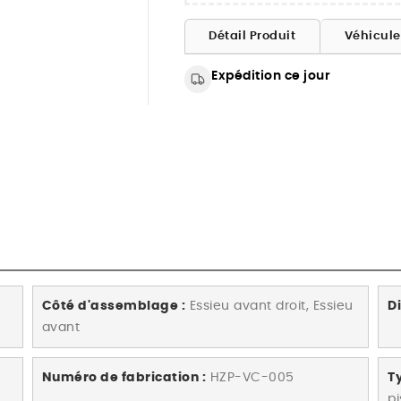
Détail Produit
Véhicul
Expédition ce jour
Côté d'assemblage :
Essieu avant droit, Essieu
D
avant
Numéro de fabrication :
HZP-VC-005
Ty
p