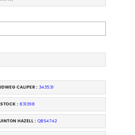
UDWEG CALIPER :
343531
LSTOCK :
831398
UINTON HAZELL :
QBS4742