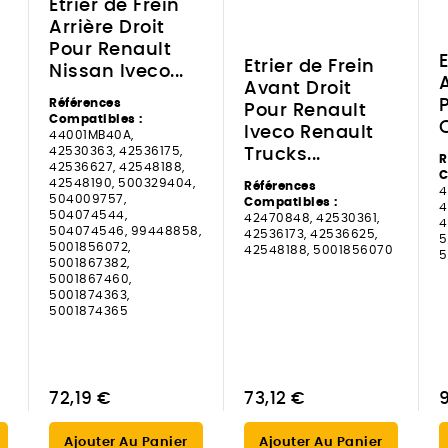
Etrier de Frein
Arrière Droit
Pour Renault
E
Etrier de Frein
Nissan Iveco...
A
Avant Droit
Références
Pour Renault
Compatibles :
C
Iveco Renault
44001MB40A,
42530363, 42536175,
Trucks...
R
42536627, 42548188,
C
42548190, 500329404,
Références
4
504009757,
Compatibles :
4
504074544,
42470848, 42530361,
4
504074546, 99448858,
42536173, 42536625,
5
5001856072,
42548188, 5001856070
5
5001867382,
5001867460,
5001874363,
5001874365
72,19 €
73,12 €
Ajouter Au Panier
Ajouter Au Panier