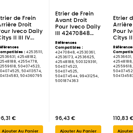
Etrier de Frein
trier de Frein
Etrier 
Avant Droit
rrière Droit
Arrière
Pour Iveco Daily
Pour Iveco Daily
Pour Iv
III 42470848...
itys II III IV...
Citys II 
Références
éférences
Référence
Compatibles :
ompatibles :
42535111,
Compatibl
42470848, 42530361,
2536631, 42548182,
42536631,
42536173, 42536625,
2548188, 42554778,
42548188,
42548188, 500329391,
2559618, 504074523,
42559618,
504074523,
04074525, 504113574,
504074525
504074525,
04134583, 504360795
50413458
504074544, 99431254,
5001874363
96,31 €
96,43 €
110,83 
Ajouter Au Panier
Ajouter Au Panier
Ajouter