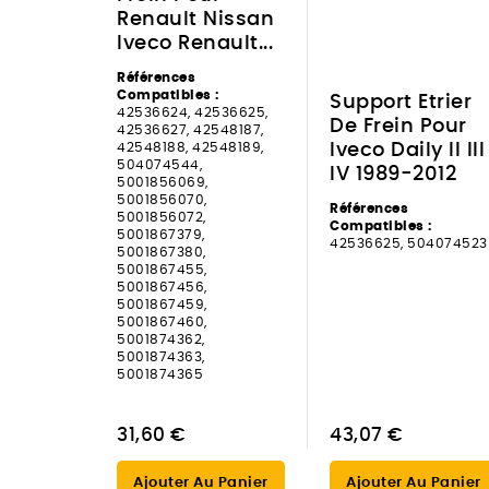
Renault Nissan
Iveco Renault...
Références
Compatibles :
Support Etrier
42536624, 42536625,
De Frein Pour
42536627, 42548187,
42548188, 42548189,
Iveco Daily II III
504074544,
IV 1989-2012
5001856069,
5001856070,
Références
5001856072,
Compatibles :
5001867379,
42536625, 504074523
5001867380,
5001867455,
5001867456,
5001867459,
5001867460,
5001874362,
5001874363,
5001874365
31,60 €
43,07 €
Ajouter Au Panier
Ajouter Au Panier