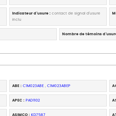
Indicateur d'usure :
contact de signal d'usure
M
inclu
Nombre de témoins d'usure
ABE :
C1M023ABE
,
C1M023ABEP
A
APEC :
PAD1102
A
ASIMCO :
KD7587
AT