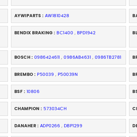
AYWIPARTS :
AW1810428
B
BENDIX BRAKING :
BC1400
,
BPD1942
B
BOSCH :
0986424611
,
0986AB4631
,
0986TB2781
B
BREMBO :
P50039
,
P50039N
B
BSF :
10806
B
CHAMPION :
573034CH
C
DANAHER :
ADP0266
,
DBP1299
D