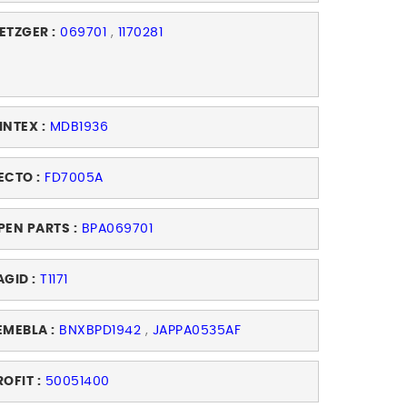
ETZGER :
069701
,
1170281
INTEX :
MDB1936
ECTO :
FD7005A
PEN PARTS :
BPA069701
AGID :
T1171
EMEBLA :
BNXBPD1942
,
JAPPA0535AF
ROFIT :
50051400