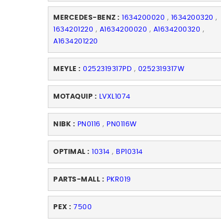
MERCEDES-BENZ :
1634200020
,
1634200320
,
1634201220
,
A1634200020
,
A1634200320
,
A1634201220
MEYLE :
0252319317PD
,
0252319317W
MOTAQUIP :
LVXL1074
NIBK :
PN0116
,
PN0116W
OPTIMAL :
10314
,
BP10314
PARTS-MALL :
PKR019
PEX :
7500