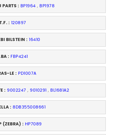
J PARTS :
BP1964
,
BP1978
T.F. :
120897
BI BILSTEIN :
16410
.BA :
FBP4241
RAS-LE :
PD1007A
E :
9002247
,
9010291
,
BL1681A2
ELLA :
8DB355008661
P (ZEBRA) :
HP7089