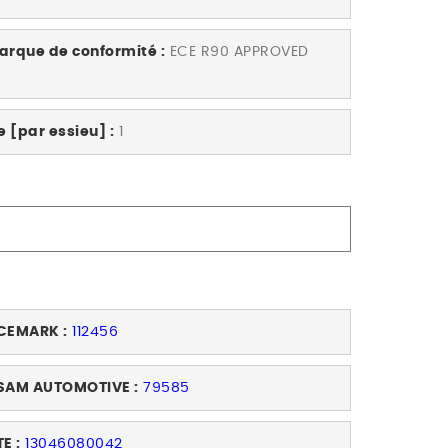
arque de conformité :
ECE R90 APPROVED
 [par essieu] :
1
CEMARK :
112456
SAM AUTOMOTIVE :
79585
E :
13046080042