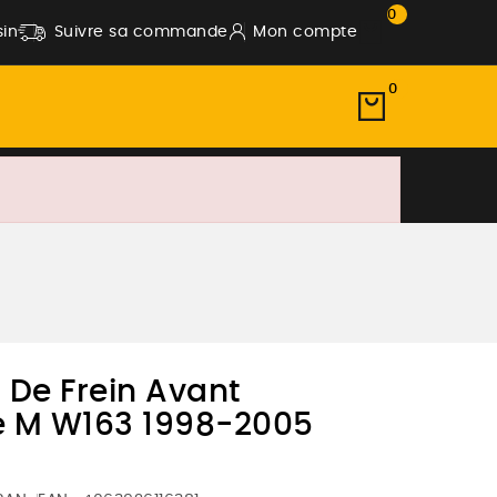
0
in
Suivre sa commande
Mon compte
0
s De Frein Avant
e M W163 1998-2005