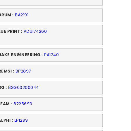
ARUM :
BA2191
LUE PRINT :
ADU174260
RAKE ENGINEERING :
PA1240
REMSI :
BP2897
SG :
BSG60200044
IFAM :
8225690
ELPHI :
LP1299