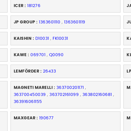
ICER :
181276
J
JP GROUP :
1363601110
,
1363601119
J
KAISHIN :
D10031
,
FK10031
K
KAWE :
069701
,
Q0090
K
LEMFÖRDER :
26433
LP
MAGNETI MARELLI :
363700201171
,
M
363700450039
,
363702161099
,
363802160681
,
363916061155
MAXGEAR :
190677
M