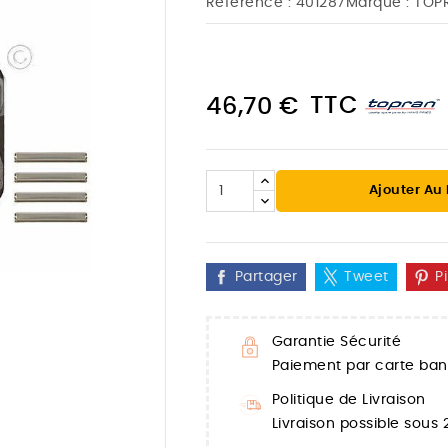
Référence :
401287
Marque :
TOP
TTC
46,70 €
Ajouter Au
Partager
Tweet
P
Garantie Sécurité

Paiement par carte banc
Politique de Livraison
Livraison possible sous