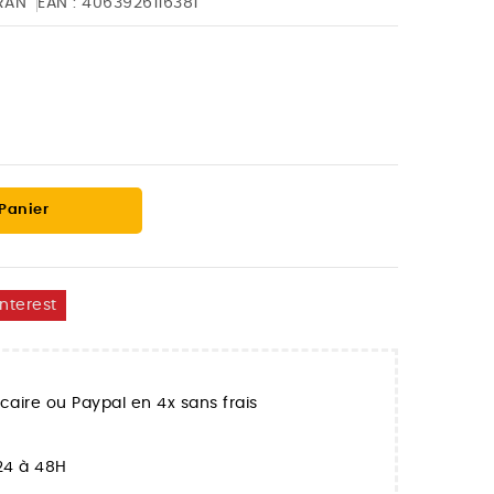
RAN
EAN :
4063926116381
 Panier
interest
aire ou Paypal en 4x sans frais
 24 à 48H