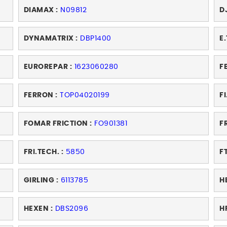
DIAMAX :
N09812
D
DYNAMATRIX :
DBP1400
E.
EUROREPAR :
1623060280
FE
FERRON :
TOP04020199
FI
FOMAR FRICTION :
FO901381
F
FRI.TECH. :
5850
FT
GIRLING :
6113785
H
HEXEN :
DBS2096
H