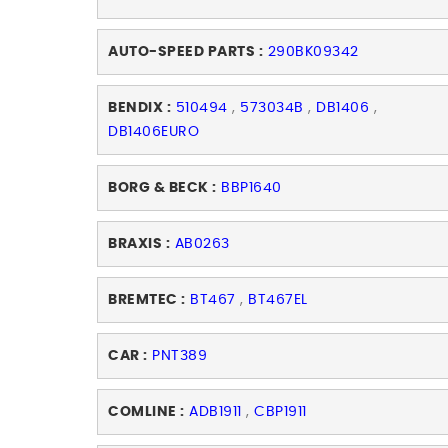
AUTO-SPEED PARTS :
290BK09342
BENDIX :
510494
,
573034B
,
DB1406
,
DB1406EURO
BORG & BECK :
BBP1640
BRAXIS :
AB0263
BREMTEC :
BT467
,
BT467EL
CAR :
PNT389
COMLINE :
ADB1911
,
CBP1911