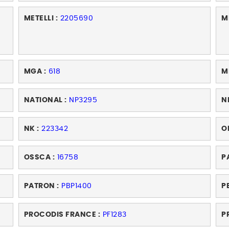
METELLI :
2205690
M
MGA :
618
M
NATIONAL :
NP3295
N
NK :
223342
O
OSSCA :
16758
P
PATRON :
PBP1400
P
PROCODIS FRANCE :
PF1283
P