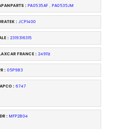
APANPARTS :
PA0535AF
,
PA0535JM
URATEK :
JCP1400
ALE :
2319316315
LAXCAR FRANCE :
24911z
R :
05P983
APCO :
6747
DR :
MFP2B04