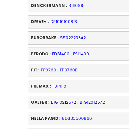
DENCKERMANN :
B111099
DR!VE+ :
DP1010100813
EUROBRAKE :
5502223342
FERODO :
FDB1400
,
FSL1400
FIT :
FP0760
,
FP0760E
FREMAX :
FBP1118
GALFER :
B1G10212572
,
B1G12012572
HELLA PAGID :
8DB355008661