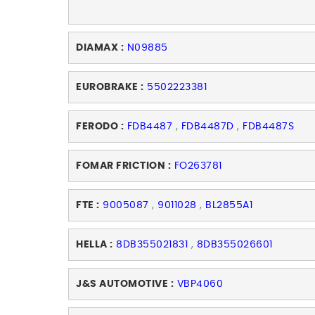
DIAMAX :
N09885
EUROBRAKE :
5502223381
FERODO :
FDB4487
,
FDB4487D
,
FDB4487S
FOMAR FRICTION :
FO263781
FTE :
9005087
,
9011028
,
BL2855A1
HELLA :
8DB355021831
,
8DB355026601
J&S AUTOMOTIVE :
VBP4060