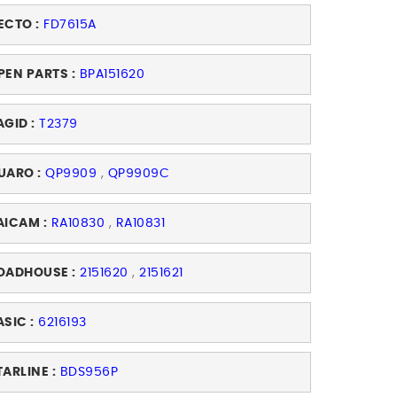
ECTO :
FD7615A
PEN PARTS :
BPA151620
AGID :
T2379
UARO :
QP9909
,
QP9909C
AICAM :
RA10830
,
RA10831
OADHOUSE :
2151620
,
2151621
ASIC :
6216193
TARLINE :
BDS956P