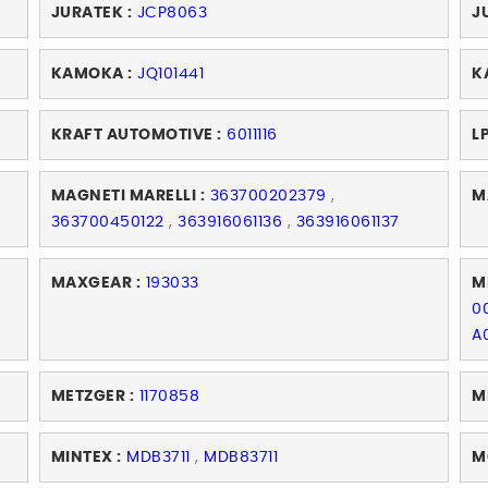
JURATEK :
JCP8063
J
KAMOKA :
JQ101441
K
KRAFT AUTOMOTIVE :
6011116
LP
MAGNETI MARELLI :
363700202379
,
M
363700450122
,
363916061136
,
363916061137
MAXGEAR :
193033
M
0
A
METZGER :
1170858
M
MINTEX :
MDB3711
,
MDB83711
M