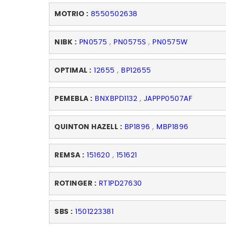
MOTRIO :
8550502638
NIBK :
PN0575
,
PN0575S
,
PN0575W
OPTIMAL :
12655
,
BP12655
PEMEBLA :
BNXBPD1132
,
JAPPP0507AF
QUINTON HAZELL :
BP1896
,
MBP1896
REMSA :
151620
,
151621
ROTINGER :
RT1PD27630
SBS :
1501223381