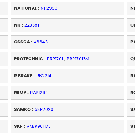
NATIONAL :
NP2953
N
NK :
223381
O
OSSCA :
46643
P
PROTECHNIC :
PRP1701
,
PRP17013M
Q
R BRAKE :
RB2214
R
REMY :
RAP1262
R
SAMKO :
5SP2020
S
SKF :
VKBP90117E
S