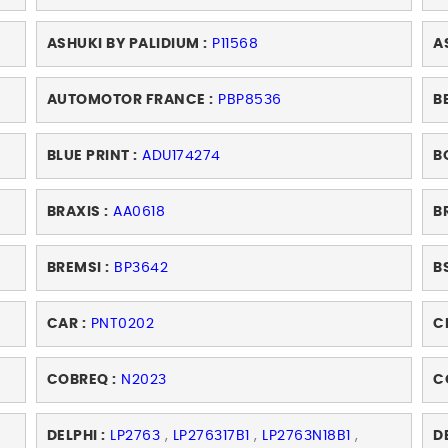
ASHUKI BY PALIDIUM :
P11568
A
AUTOMOTOR FRANCE :
PBP8536
B
BLUE PRINT :
ADU174274
B
BRAXIS :
AA0618
B
BREMSI :
BP3642
BS
CAR :
PNT0202
C
COBREQ :
N2023
C
DELPHI :
LP2763
,
LP276317B1
,
LP2763N18B1
,
D