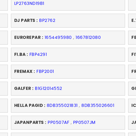
LP2763ND19B1
DJ PARTS :
BP2762
E.
EUROREPAR :
1654495980
,
1667812080
FE
FI.BA :
FBP4291
FI
FREMAX :
FBP2001
FR
GALFER :
B1G12014552
G
HELLA PAGID :
8DB355021831
,
8DB355026601
IC
JAPANPARTS :
PP0507AF
,
PP0507JM
J