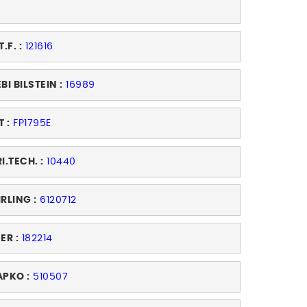
T.F. :
121616
BI BILSTEIN :
16989
T :
FP1795E
I.TECH. :
10440
IRLING :
6120712
ER :
182214
APKO :
510507