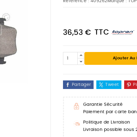
Référence :
409262
Marque :
TOP
TTC
36,53 €
Ajouter Au
Partager
Tweet
P
Garantie Sécurité

Paiement par carte banc
Politique de Livraison
Livraison possible sous