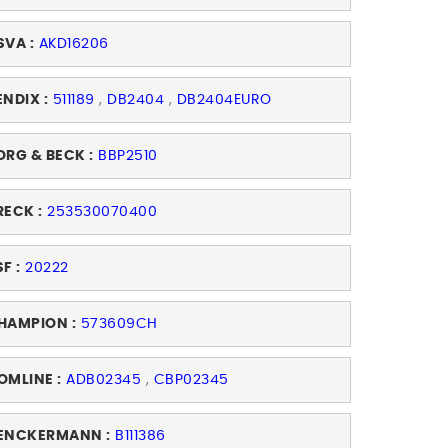
SVA :
AKD16206
ENDIX :
511189
,
DB2404
,
DB2404EURO
ORG & BECK :
BBP2510
RECK :
253530070400
F :
20222
HAMPION :
573609CH
OMLINE :
ADB02345
,
CBP02345
ENCKERMANN :
B111386