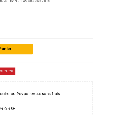
RAN
EAN :
4063926097918
 Panier
interest
aire ou Paypal en 4x sans frais
 24 à 48H