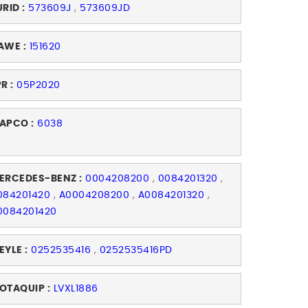
URID :
573609J
,
573609JD
AWE :
151620
R :
05P2020
APCO :
6038
ERCEDES-BENZ :
0004208200
,
0084201320
,
084201420
,
A0004208200
,
A0084201320
,
0084201420
EYLE :
0252535416
,
0252535416PD
OTAQUIP :
LVXL1886