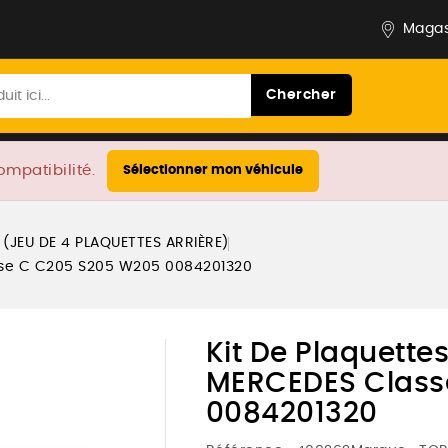
Magas
Chercher
ompatibilité.
Sélectionner mon véhicule
 (JEU DE 4 PLAQUETTES ARRIÈRE)
lasse C C205 S205 W205 0084201320
Kit De Plaquettes
MERCEDES Class
0084201320