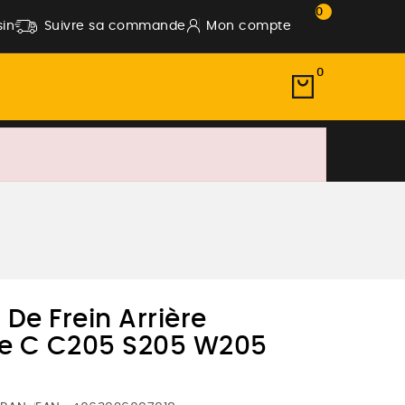
0
in
Suivre sa commande
Mon compte
0
 De Frein Arrière
e C C205 S205 W205