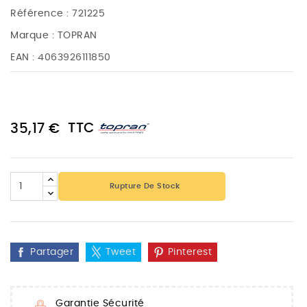
Référence :
721225
Marque :
TOPRAN
EAN :
4063926111850
TTC
35,17 €
Rupture De Stock
Partager
Tweet
Pinterest
Garantie Sécurité