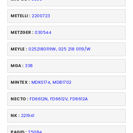
METELLI :
2200723
METZGER :
030544
MEYLE :
0252180119W, 025 218 0119/W
MGA :
338
MINTEX :
MDK0174, MDB1702
NECTO :
FD6612N, FD6612V, FD6612A
NK :
221941
PAGID :
T5084