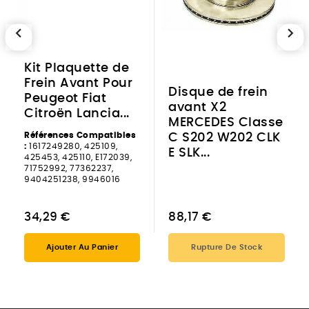
chevron_left
chevron_right
Kit Plaquette de
Frein Avant Pour
Disque de frein
Peugeot Fiat
avant X2
Citroën Lancia...
MERCEDES Classe
Références Compatibles
C S202 W202 CLK
:
1617249280, 425109,
E SLK...
425453, 425110, E172039,
71752992, 77362237,
9404251238, 9946016
34,29 €
88,17 €
Ajouter Au Panier
Rupture De Stock