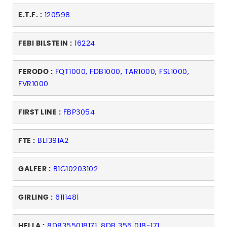
E.T.F. :
120598
FEBI BILSTEIN :
16224
FERODO :
FQT1000, FDB1000, TAR1000, FSL1000,
FVR1000
FIRST LINE :
FBP3054
FTE :
BL1391A2
GALFER :
B1G10203102
GIRLING :
6111481
HELLA :
8DB355018171, 8DB 355 018-171