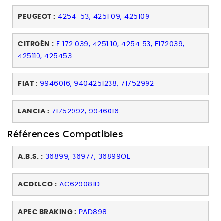
PEUGEOT :
4254-53, 4251 09, 425109
CITROËN :
E 172 039, 4251 10, 4254 53, E172039,
425110, 425453
FIAT :
9946016, 9404251238, 71752992
LANCIA :
71752992, 9946016
Références Compatibles
A.B.S. :
36899, 36977, 36899OE
ACDELCO :
AC629081D
APEC BRAKING :
PAD898