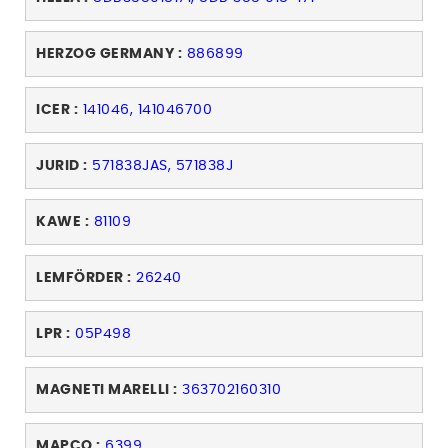
HERZOG GERMANY :
886899
ICER :
141046, 141046700
JURID :
571838JAS, 571838J
KAWE :
81109
LEMFÖRDER :
26240
LPR :
05P498
MAGNETI MARELLI :
363702160310
MAPCO :
6399