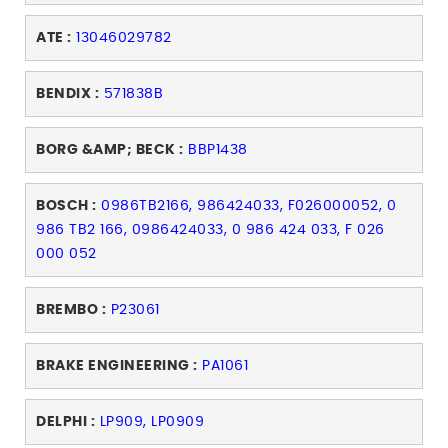
ATE :
13046029782
BENDIX :
571838B
BORG &AMP; BECK :
BBP1438
BOSCH :
0986TB2166, 986424033, F026000052, 0
986 TB2 166, 0986424033, 0 986 424 033, F 026
000 052
BREMBO :
P23061
BRAKE ENGINEERING :
PA1061
DELPHI :
LP909, LP0909