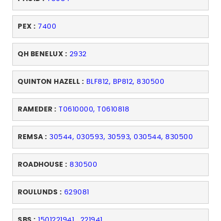
PEX :
7400
QH BENELUX :
2932
QUINTON HAZELL :
BLF812, BP812, 830500
RAMEDER :
T0610000, T0610818
REMSA :
30544, 030593, 30593, 030544, 830500
ROADHOUSE :
830500
ROULUNDS :
629081
SBS :
1501221941
,
221941