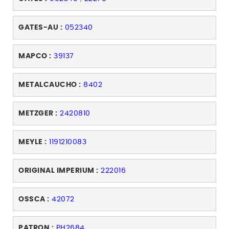
GATES-AU :
052340
MAPCO :
39137
METALCAUCHO :
8402
METZGER :
2420810
MEYLE :
1191210083
ORIGINAL IMPERIUM :
222016
OSSCA :
42072
PATRON :
PH2684