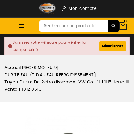
Mon compte
0

Saisissez votre véhicule pour vérifier la
info
Sélectionner
compatibilité.
Accueil
PIECES MOTEURS
DURITE EAU (TUYAU EAU REFROIDISSEMENT)
Tuyau Durite De Refroidissement VW Golf 1H1 1H5 Jetta III
Vento 1H0121051C