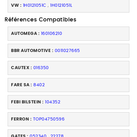
VW :
1H0121051C
,
1H0121051L
Références Compatibles
AUTOMEGA :
160106210
BBR AUTOMOTIVE :
0011027665
CAUTEX :
016350
FARE SA :
8402
FEBI BILSTEIN :
104352
FERRON :
TOP04750596
GATES :
052340
,
22278