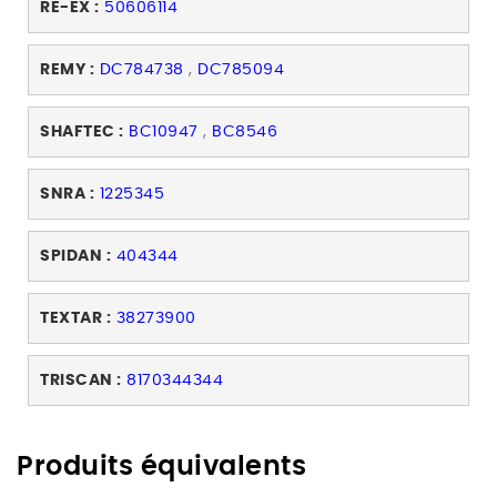
RE-EX :
50606114
REMY :
DC784738
,
DC785094
SHAFTEC :
BC10947
,
BC8546
SNRA :
1225345
SPIDAN :
404344
TEXTAR :
38273900
TRISCAN :
8170344344
Produits équivalents