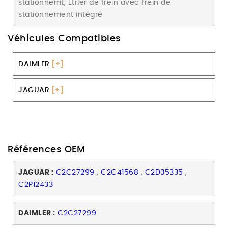
stationnemt, Étrier de frein avec frein de
stationnement intégré
Véhicules Compatibles
DAIMLER
[+]
JAGUAR
[+]
Références OEM
JAGUAR :
C2C27299
,
C2C41568
,
C2D35335
,
C2P12433
DAIMLER :
C2C27299