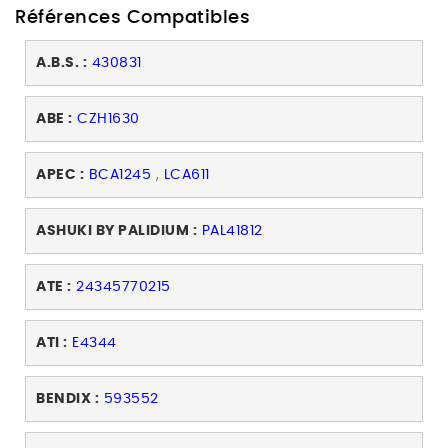
Références Compatibles
A.B.S. :
430831
ABE :
CZH1630
APEC :
BCA1245
,
LCA611
ASHUKI BY PALIDIUM :
PAL41812
ATE :
24345770215
ATI :
E4344
BENDIX :
593552