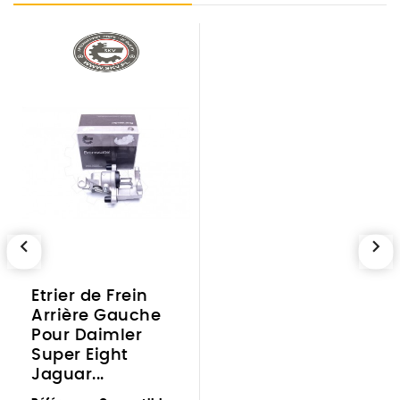
chevron_left
chevron_right
Etrier de Frein
Arrière Gauche
Pour Daimler
Super Eight
Jaguar...