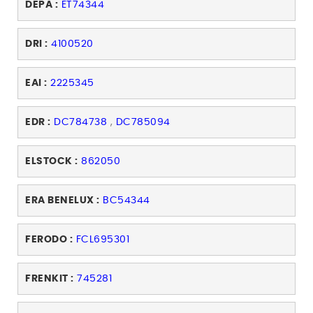
DEPA :
ET74344
DRI :
4100520
EAI :
2225345
EDR :
DC784738
,
DC785094
ELSTOCK :
862050
ERA BENELUX :
BC54344
FERODO :
FCL695301
FRENKIT :
745281