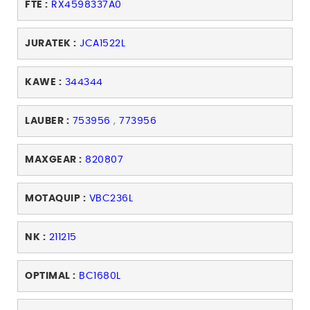
FTE :
RX4598337A0
JURATEK :
JCA1522L
KAWE :
344344
LAUBER :
753956
,
773956
MAXGEAR :
820807
MOTAQUIP :
VBC236L
NK :
211215
OPTIMAL :
BC1680L