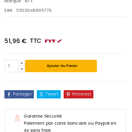
Marque :
NTY
EAN :
5902048895776
TTC
51,96 €
Ajouter Au Panier
Partager
Tweet
Pinterest
Garantie Sécurité
Paiement par carte bancaire ou Paypal en
4x sans frais