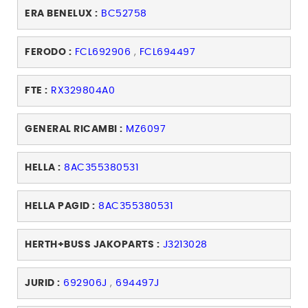
ERA BENELUX :
BC52758
FERODO :
FCL692906
,
FCL694497
FTE :
RX329804A0
GENERAL RICAMBI :
MZ6097
HELLA :
8AC355380531
HELLA PAGID :
8AC355380531
HERTH+BUSS JAKOPARTS :
J3213028
JURID :
692906J
,
694497J