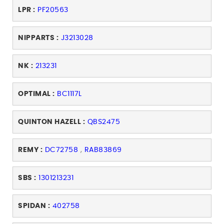
LPR :
PF20563
NIPPARTS :
J3213028
NK :
213231
OPTIMAL :
BC1117L
QUINTON HAZELL :
QBS2475
REMY :
DC72758
,
RAB83869
SBS :
1301213231
SPIDAN :
402758