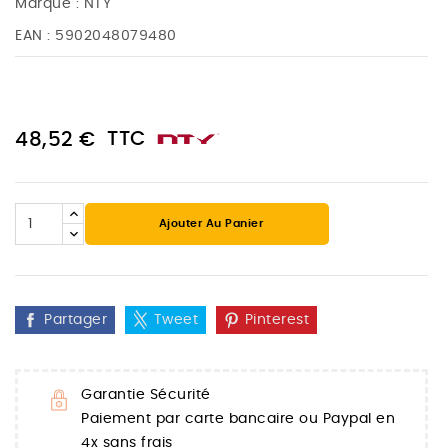
Marque :
NTY
EAN :
5902048079480
TTC
48,52 €
Ajouter Au Panier
Partager
Tweet
Pinterest
Garantie Sécurité
Paiement par carte bancaire ou Paypal en
4x sans frais