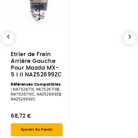
chevron_left
chevron_right
Etrier de Frein
Arrière Gauche
Pour Mazda MX-
5 I II NAZ52699ZC
Références Compatibles
:
NA752671X, NA752671XB,
NA752671XC, NAZ52699ZB,
NAZ52699ZC
68,72 €
Ajouter Au Panier