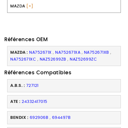
MAZDA
[+]
Références OEM
MAZDA :
NA752671X
,
NA752671XA
,
NA752671XB
,
NA752671XC
,
NAZ52699ZB
,
NAZ52699ZC
Références Compatibles
A.B.S. :
727121
ATE :
24332417015
BENDIX :
692906B
,
694497B