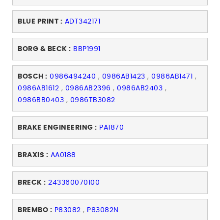
BLUE PRINT :
ADT342171
BORG & BECK :
BBP1991
BOSCH :
0986494240
,
0986AB1423
,
0986AB1471
,
0986AB1612
,
0986AB2396
,
0986AB2403
,
0986BB0403
,
0986TB3082
BRAKE ENGINEERING :
PA1870
BRAXIS :
AA0188
BRECK :
243360070100
BREMBO :
P83082
,
P83082N