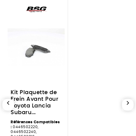
Kit Plaquette de
Frein Avant Pour
chevron_left
chevron_right
Toyota Lancia
Subaru...
Références Compatibles
:
0446502220,
0446502240,