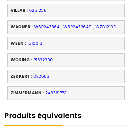
VILLAR :
6261258
WAGNER :
WBP24336A
,
WBP24336AD
,
WZD1210D
WEEN :
1510013
WOKING :
P1332300
ZEKKERT :
BS2683
ZIMMERMANN :
243361751
Produits équivalents