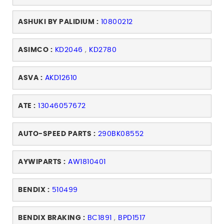
ASHUKI BY PALIDIUM :
10800212
ASIMCO :
KD2046
,
KD2780
ASVA :
AKD12610
ATE :
13046057672
AUTO-SPEED PARTS :
290BK08552
AYWIPARTS :
AW1810401
BENDIX :
510499
BENDIX BRAKING :
BC1891
,
BPD1517