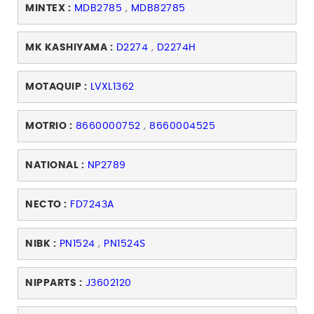
MINTEX :
MDB2785
,
MDB82785
MK KASHIYAMA :
D2274
,
D2274H
MOTAQUIP :
LVXL1362
MOTRIO :
8660000752
,
8660004525
NATIONAL :
NP2789
NECTO :
FD7243A
NIBK :
PN1524
,
PN1524S
NIPPARTS :
J3602120