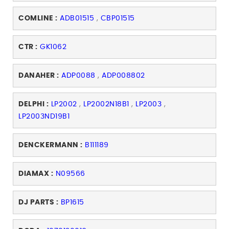
COMLINE :
ADB01515
,
CBP01515
CTR :
GK1062
DANAHER :
ADP0088
,
ADP008802
DELPHI :
LP2002
,
LP2002N18B1
,
LP2003
,
LP2003ND19B1
DENCKERMANN :
B111189
DIAMAX :
N09566
DJ PARTS :
BP1615