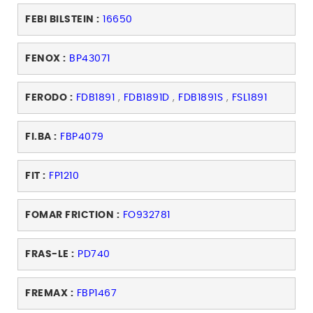
FEBI BILSTEIN :
16650
FENOX :
BP43071
FERODO :
FDB1891
,
FDB1891D
,
FDB1891S
,
FSL1891
FI.BA :
FBP4079
FIT :
FP1210
FOMAR FRICTION :
FO932781
FRAS-LE :
PD740
FREMAX :
FBP1467