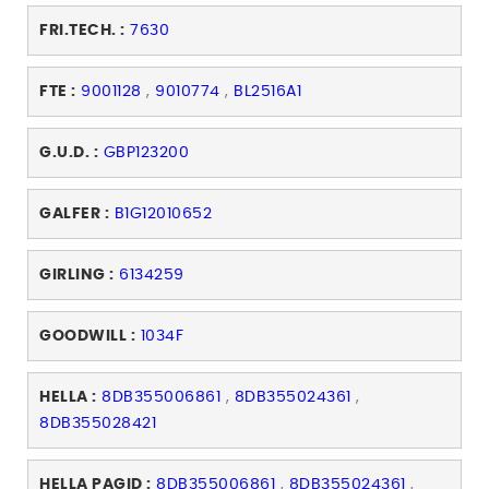
FRI.TECH. :
7630
FTE :
9001128
,
9010774
,
BL2516A1
G.U.D. :
GBP123200
GALFER :
B1G12010652
GIRLING :
6134259
GOODWILL :
1034F
HELLA :
8DB355006861
,
8DB355024361
,
8DB355028421
HELLA PAGID :
8DB355006861
,
8DB355024361
,