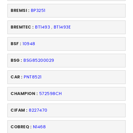
BREMSI :
BP3251
BREMTEC :
BT1493
,
BT1493E
BSF :
10948
BSG :
BSG85200029
CAR :
PNT8521
CHAMPION :
572598CH
CIFAM :
8227470
COBREQ :
N1468