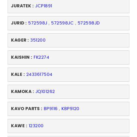
JURATEK :
JCP1891
JURID :
572598J
,
572598JC
,
572598JD
KAGER :
351200
KAISHIN :
FK2274
KALE :
2433617504
KAMOKA :
JQ101262
KAVO PARTS :
BP9116
,
KBP9120
KAWE :
123200