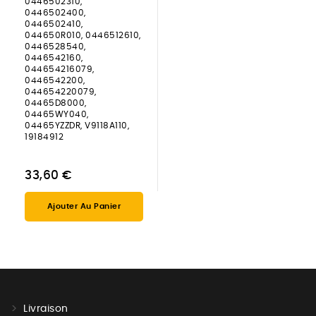
0446502310,
0446502400,
0446502410,
044650R010, 0446512610,
0446528540,
0446542160,
044654216079,
0446542200,
044654220079,
04465D8000,
04465WY040,
04465YZZDR, V9118A110,
19184912
33,60 €
Ajouter Au Panier
Livraison