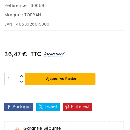
Référence :
600591
Marque :
TOPRAN
EAN :
4063926019309
TTC
36,47 €
Ajouter Au Panier
Partager
Tweet
Pinterest
Garantie Sécurité