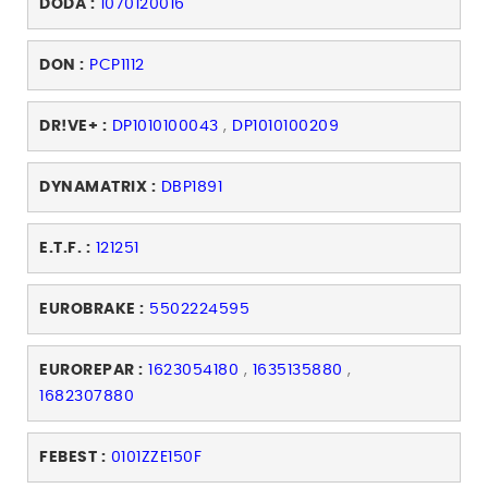
DODA :
1070120016
DON :
PCP1112
DR!VE+ :
DP1010100043
,
DP1010100209
DYNAMATRIX :
DBP1891
E.T.F. :
121251
EUROBRAKE :
5502224595
EUROREPAR :
1623054180
,
1635135880
,
1682307880
FEBEST :
0101ZZE150F