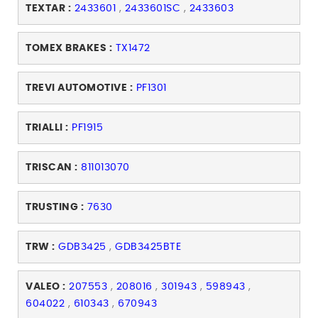
TEXTAR :
2433601
,
2433601SC
,
2433603
TOMEX BRAKES :
TX1472
TREVI AUTOMOTIVE :
PF1301
TRIALLI :
PF1915
TRISCAN :
811013070
TRUSTING :
7630
TRW :
GDB3425
,
GDB3425BTE
VALEO :
207553
,
208016
,
301943
,
598943
,
604022
,
610343
,
670943