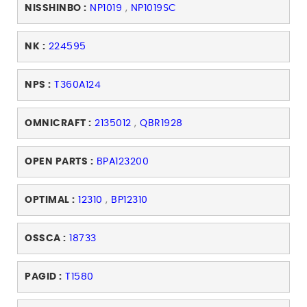
NISSHINBO :
NP1019
,
NP1019SC
NK :
224595
NPS :
T360A124
OMNICRAFT :
2135012
,
QBR1928
OPEN PARTS :
BPA123200
OPTIMAL :
12310
,
BP12310
OSSCA :
18733
PAGID :
T1580