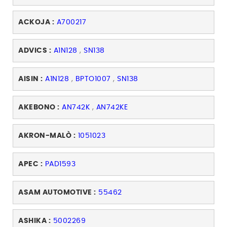
ACKOJA :
A700217
ADVICS :
A1N128
,
SN138
AISIN :
A1N128
,
BPTO1007
,
SN138
AKEBONO :
AN742K
,
AN742KE
AKRON-MALÒ :
1051023
APEC :
PAD1593
ASAM AUTOMOTIVE :
55462
ASHIKA :
5002269