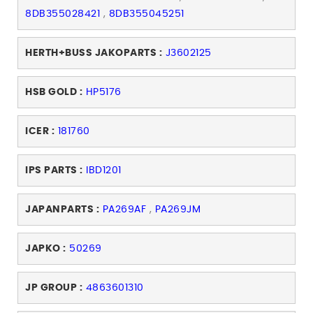
8DB355028421
,
8DB355045251
HERTH+BUSS JAKOPARTS :
J3602125
HSB GOLD :
HP5176
ICER :
181760
IPS PARTS :
IBD1201
JAPANPARTS :
PA269AF
,
PA269JM
JAPKO :
50269
JP GROUP :
4863601310