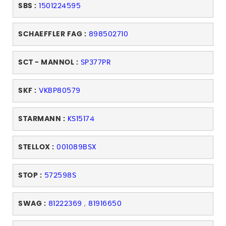
SBS :
1501224595
SCHAEFFLER FAG :
898502710
SCT - MANNOL :
SP377PR
SKF :
VKBP80579
STARMANN :
KS15174
STELLOX :
001089BSX
STOP :
572598S
SWAG :
81222369
,
81916650