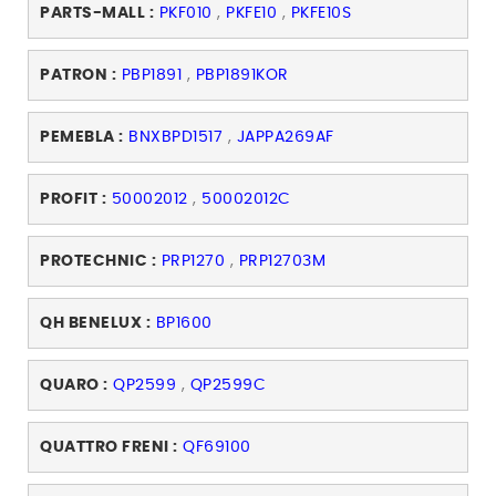
PARTS-MALL :
PKF010
,
PKFE10
,
PKFE10S
PATRON :
PBP1891
,
PBP1891KOR
PEMEBLA :
BNXBPD1517
,
JAPPA269AF
PROFIT :
50002012
,
50002012C
PROTECHNIC :
PRP1270
,
PRP12703M
QH BENELUX :
BP1600
QUARO :
QP2599
,
QP2599C
QUATTRO FRENI :
QF69100