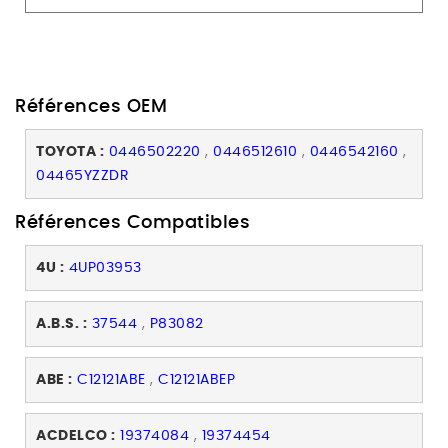
Références OEM
TOYOTA :
0446502220
,
0446512610
,
0446542160
,
04465YZZDR
Références Compatibles
4U :
4UP03953
A.B.S. :
37544
,
P83082
ABE :
C12121ABE
,
C12121ABEP
ACDELCO :
19374084
,
19374454