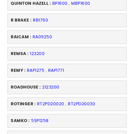
QUINTON HAZELL :
BP1600
,
MBP1600
R BRAKE :
RB1760
RAICAM :
RA09250
REMSA :
123200
REMY :
RAP1275
,
RAP1771
ROADHOUSE :
2123200
ROTINGER :
RT2PD20020
,
RT2PD20030
SAMKO :
5SP1258