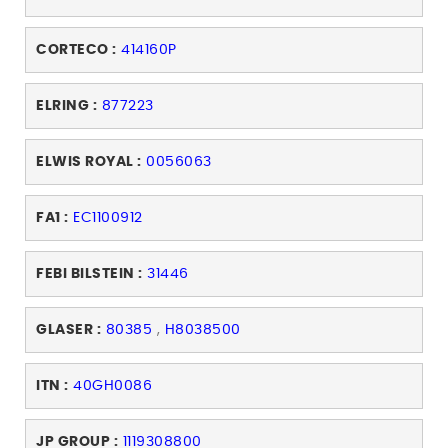
CORTECO :
414160P
ELRING :
877223
ELWIS ROYAL :
0056063
FA1 :
EC1100912
FEBI BILSTEIN :
31446
GLASER :
80385
,
H8038500
ITN :
40GH0086
JP GROUP :
1119308800