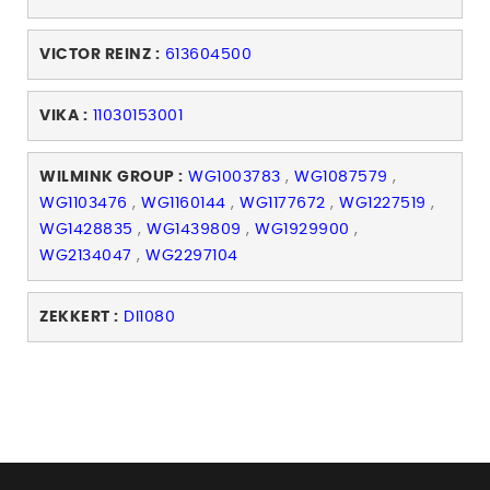
VICTOR REINZ :
613604500
VIKA :
11030153001
WILMINK GROUP :
WG1003783
,
WG1087579
,
WG1103476
,
WG1160144
,
WG1177672
,
WG1227519
,
WG1428835
,
WG1439809
,
WG1929900
,
WG2134047
,
WG2297104
ZEKKERT :
DI1080