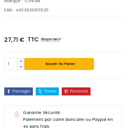
Marque :
TOPRAN
EAN :
4063926165525
TTC
27,71 €
Ajouter Au Panier
Partager
Tweet
Pinterest
Garantie Sécurité
Paiement par carte bancaire ou Paypal en
4x sans frais