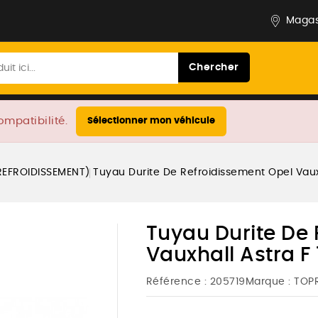
Magas
Chercher
ompatibilité.
Sélectionner mon véhicule
REFROIDISSEMENT)
Tuyau Durite De Refroidissement Opel Vauxh
Tuyau Durite De 
Vauxhall Astra F
Référence :
205719
Marque :
TOP