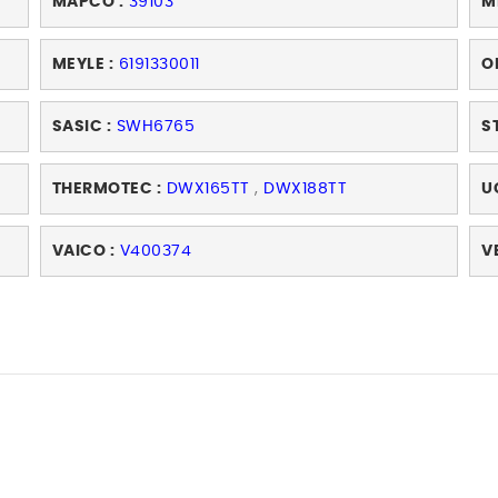
MAPCO :
39103
M
MEYLE :
6191330011
O
SASIC :
SWH6765
S
THERMOTEC :
DWX165TT
,
DWX188TT
U
VAICO :
V400374
V