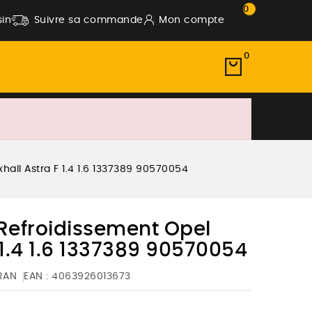
0
in
Suivre sa commande
Mon compte
0
all Astra F 1.4 1.6 1337389 90570054
Refroidissement Opel
 1.4 1.6 1337389 90570054
RAN
EAN :
4063926013673