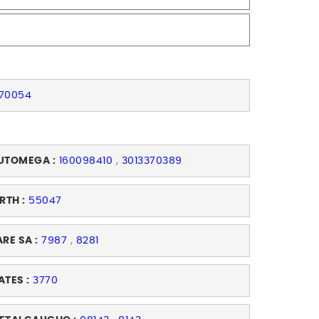
70054
UTOMEGA :
160098410
,
3013370389
RTH :
55047
ARE SA :
7987
,
8281
ATES :
3770