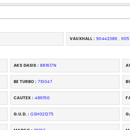
VAUXHALL :
90442386
,
905
AKS DASIS :
881617N
A
BE TURBO :
710047
BI
CAUTEX :
486150
F
G.U.D. :
GSH021275
G