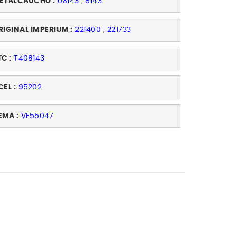
ETALCAUCHO :
08143
,
8143
RIGINAL IMPERIUM :
221400
,
221733
TC :
T408143
CEL :
95202
EMA :
VE55047