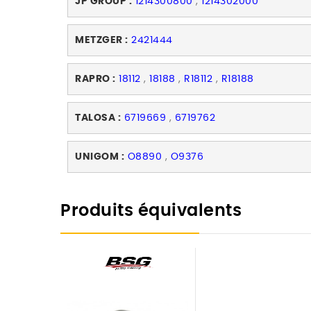
JP GROUP :
1214300800
,
1214302000
METZGER :
2421444
RAPRO :
18112
,
18188
,
R18112
,
R18188
TALOSA :
6719669
,
6719762
UNIGOM :
O8890
,
O9376
Produits équivalents