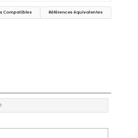
es Compatibles
Références équivalentes
é