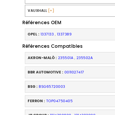
VAUXHALL
[+]
Références OEM
OPEL :
1337133
,
1337389
Références Compatibles
AKRON-MALÒ :
235501A
,
235502A
BBR AUTOMOTIVE :
0011027417
BSG :
BSG65720003
FERRON :
TOP04750405