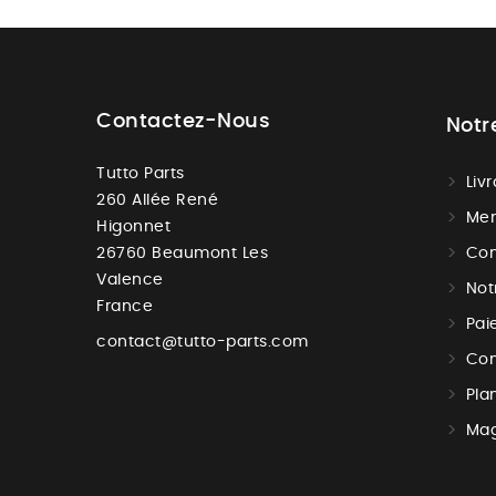
Contactez-Nous
Notr
Tutto Parts
Liv
260 Allée René
Men
Higonnet
26760 Beaumont Les
Con
Valence
Not
France
Pai
contact@tutto-parts.com
Con
Pla
Mag