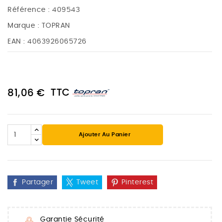
Référence :
409543
Marque :
TOPRAN
EAN :
4063926065726
TTC
81,06 €
Ajouter Au Panier
Partager
Tweet
Pinterest
Garantie Sécurité