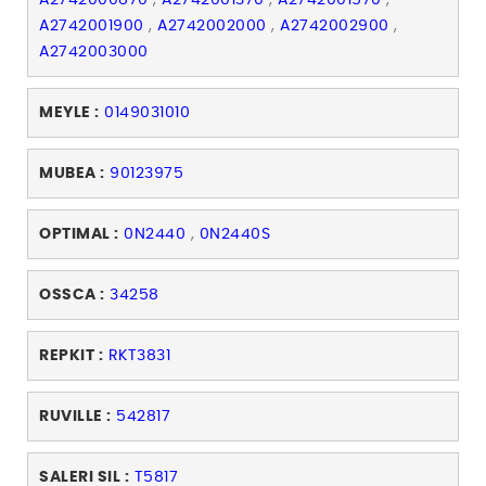
A2742000870
,
A2742001370
,
A2742001570
,
A2742001900
,
A2742002000
,
A2742002900
,
A2742003000
MEYLE :
0149031010
MUBEA :
90123975
OPTIMAL :
0N2440
,
0N2440S
OSSCA :
34258
REPKIT :
RKT3831
RUVILLE :
542817
SALERI SIL :
T5817