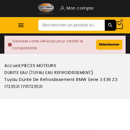
Mon compte
0

Saisissez votre véhicule pour vérifier la
info
Sélectionner
compatibilité.
Accueil
PIECES MOTEURS
DURITE EAU (TUYAU EAU REFROIDISSEMENT)
Tuyau Durite De Refroidissement BMW Serie 3 E36 Z3
1723521 17111723521