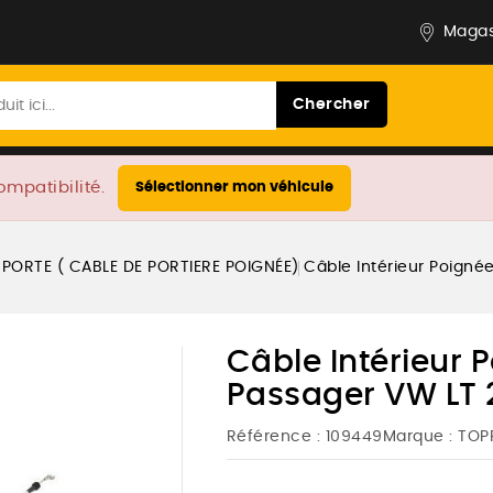
Magas
Chercher
ompatibilité.
Sélectionner mon véhicule
 PORTE ( CABLE DE PORTIERE POIGNÉE)
Câble Intérieur Poign
Câble Intérieur 
Passager VW LT
Référence :
109449
Marque :
TOP