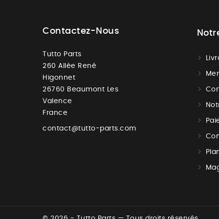
Contactez-Nous
Notr
Tutto Parts
Liv
260 Allée René
Men
Higonnet
26760 Beaumont Les
Con
Valence
Not
France
Pai
contact@tutto-parts.com
Con
Pla
Mag
© 2026 - Tutto Parts — Tous droits réservés.