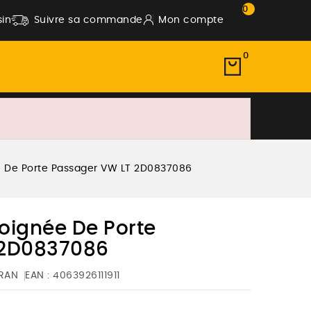
0
in
Suivre sa commande
Mon compte
0
ée De Porte Passager VW LT 2D0837086
Poignée De Porte
 2D0837086
RAN
EAN :
4063926111911