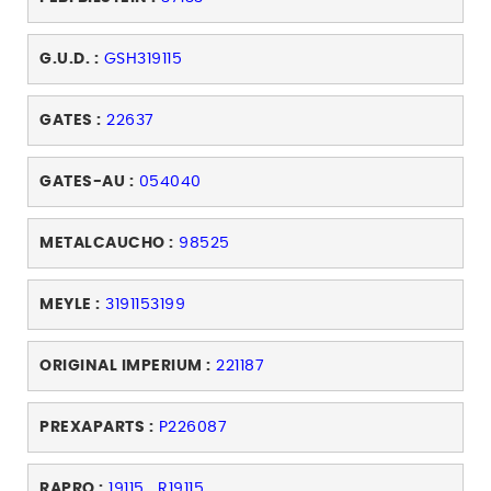
G.U.D. :
GSH319115
GATES :
22637
GATES-AU :
054040
METALCAUCHO :
98525
MEYLE :
3191153199
ORIGINAL IMPERIUM :
221187
PREXAPARTS :
P226087
RAPRO :
19115
,
R19115