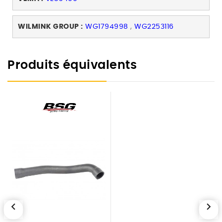
WILMINK GROUP :
WG1794998
,
WG2253116
Produits équivalents
chevron_left
chevron_right