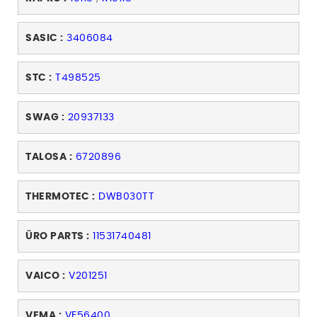
SASIC :
3406084
STC :
T498525
SWAG :
20937133
TALOSA :
6720896
THERMOTEC :
DWB030TT
ÜRO PARTS :
11531740481
VAICO :
V201251
VEMA :
VE56400