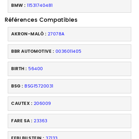
BMW :
11531740481
Références Compatibles
AKRON-MALÒ :
27078A
BBR AUTOMOTIVE :
0036011405
BIRTH :
56400
BSG :
BSG15720031
CAUTEX :
206009
FARE SA :
23363
FEBI BILSTEIN :
37133