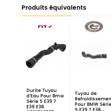
Produits équivalents
Durite Tuyau
Tuyau de
d'Eau Pour Bmw
Refroidissemen
Série 5 E39 7
Pour BMW Séri
E39 E38
5 E39 7 E38...