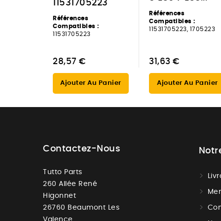
11531705223
Références
Références
Compatibles :
Compatibles :
11531705223, 1705223
11531705223
28,57 €
31,63 €
Ajouter Au Panier
Ajouter Au Panier
Contactez-Nous
Notr
Tutto Parts
Liv
260 Allée René
Men
Higonnet
26760 Beaumont Les
Con
Valence