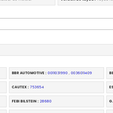
BBR AUTOMOTIVE :
0011031990
,
0036011409
B
CAUTEX :
753654
E
FEBI BILSTEIN :
28680
G.