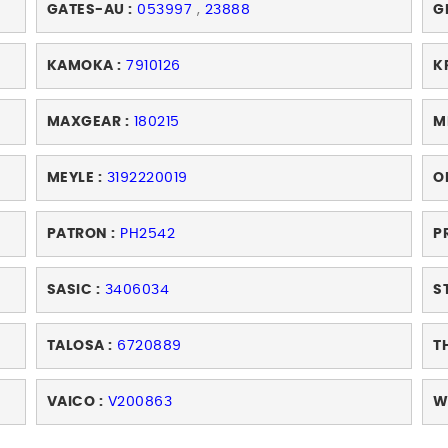
GATES-AU :
053997
,
23888
G
KAMOKA :
7910126
K
MAXGEAR :
180215
M
MEYLE :
3192220019
O
PATRON :
PH2542
P
SASIC :
3406034
S
TALOSA :
6720889
T
VAICO :
V200863
W