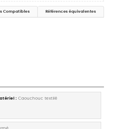
es Compatibles
Références équivalentes
tériel :
Caouchouc textilé
ormé