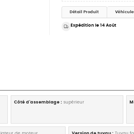
Détail Produit
Véhicul
Expédition le 14 Août
Côté d'assemblage :
supérieur
Ma
iateur de moteur
Version de tuyau :
Tuyau f