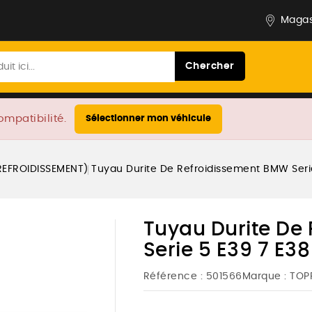
Magas
Chercher
ompatibilité.
Sélectionner mon véhicule
REFROIDISSEMENT)
Tuyau Durite De Refroidissement BMW Serie
Tuyau Durite De
Serie 5 E39 7 E3
Référence :
501566
Marque :
TOP