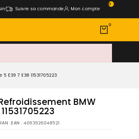
0
in
Suivre sa commande
Mon compte
0
 5 E39 7 E38 11531705223
 Refroidissement BMW
8 11531705223
RAN
EAN :
4063926048521