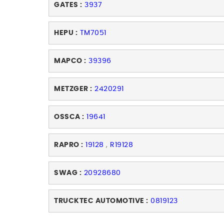
GATES :
3937
HEPU :
TM7051
MAPCO :
39396
METZGER :
2420291
OSSCA :
19641
RAPRO :
19128
,
R19128
SWAG :
20928680
TRUCKTEC AUTOMOTIVE :
0819123