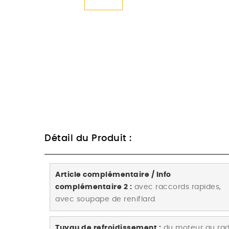
Détail du Produit :
Article complémentaire / Info
complémentaire 2 :
avec raccords rapides,
avec soupape de reniflard
Tuyau de refroidissement :
du moteur au rad