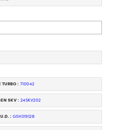
E TURBO :
710042
SEN SKV :
24SKV202
U.D. :
GSH319128