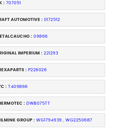
K :
707051
RAFT AUTOMOTIVE :
0172512
ETALCAUCHO :
09866
RIGINAL IMPERIUM :
221293
REXAPARTS :
P226026
TC :
T409866
HERMOTEC :
DWB075TT
ILMINK GROUP :
WG1794939
,
WG2250687