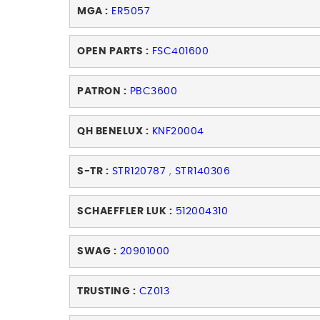
MGA :
ER5057
OPEN PARTS :
FSC401600
PATRON :
PBC3600
QH BENELUX :
KNF20004
S-TR :
STR120787
,
STR140306
SCHAEFFLER LUK :
512004310
SWAG :
20901000
TRUSTING :
CZ013