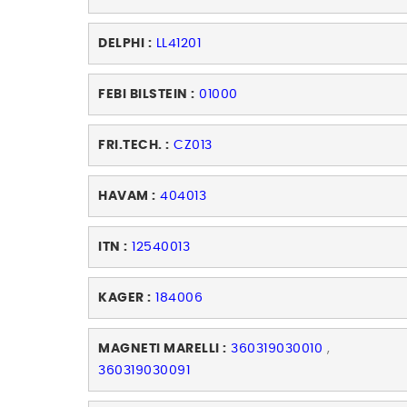
DELPHI :
LL41201
FEBI BILSTEIN :
01000
FRI.TECH. :
CZ013
HAVAM :
404013
ITN :
12540013
KAGER :
184006
MAGNETI MARELLI :
360319030010
,
360319030091