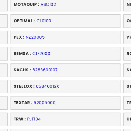
MOTAQUIP :
VSC102
N
OPTIMAL :
CL0100
O
PEX :
NZ20005
P
REMSA :
C172000
R
SACHS :
6283600107
S
STELLOX :
0584001SX
S
TEXTAR :
52005000
T
TRW :
PJF104
Ü