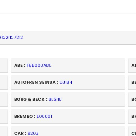
21521157212
ABE :
F8B000ABE
A
AUTOFREN SEINSA :
D3184
B
BORG & BECK :
BES110
B
BREMBO :
E06001
B
CAR :
9203
C