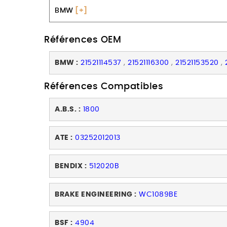
BMW
[+]
Références OEM
BMW :
21521114537
,
21521116300
,
21521153520
,
Références Compatibles
A.B.S. :
1800
ATE :
03252012013
BENDIX :
512020B
BRAKE ENGINEERING :
WC1089BE
BSF :
4904