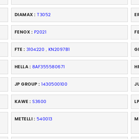
DIAMAX :
T3052
ER
FENOX :
P2021
F
FTE :
3104220
,
KN2097B1
G
HELLA :
8AF355580671
H
JP GROUP :
1430500100
J
KAWE :
S3600
LP
METELLI :
540013
M