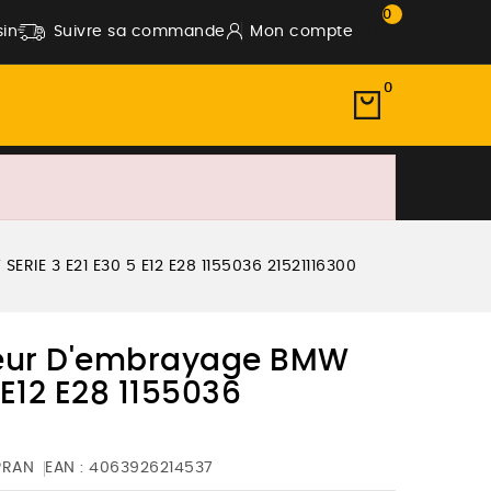
0
in
Suivre sa commande
Mon compte
0
RIE 3 E21 E30 5 E12 E28 1155036 21521116300
teur D'embrayage BMW
 E12 E28 1155036
PRAN
EAN :
4063926214537