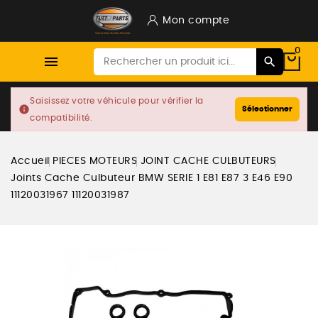
Mon compte
0

Saisissez votre véhicule pour vérifier la
info
Sélectionner
compatibilité.
Accueil
PIECES MOTEURS
JOINT CACHE CULBUTEURS
Joints Cache Culbuteur BMW SERIE 1 E81 E87 3 E46 E90
11120031967 11120031987