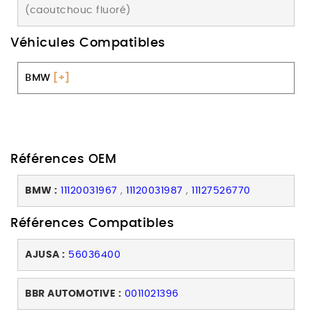
(caoutchouc fluoré)
Véhicules Compatibles
BMW
[+]
Références OEM
BMW :
11120031967
,
11120031987
,
11127526770
Références Compatibles
AJUSA :
56036400
BBR AUTOMOTIVE :
0011021396