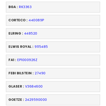
BGA :
RK3363
CORTECO :
440089P
ELRING :
448520
ELWIS ROYAL :
9115485
FA1 :
EP1000926Z
FEBI BILSTEIN :
27490
GLASER :
V3684600
GOETZE :
2429590000