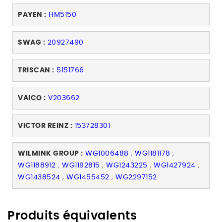
PAYEN :
HM5150
SWAG :
20927490
TRISCAN :
5151766
VAICO :
V203662
VICTOR REINZ :
153728301
WILMINK GROUP :
WG1006488
,
WG1181178
,
WG1188912
,
WG1192815
,
WG1243225
,
WG1427924
,
WG1438524
,
WG1455452
,
WG2297152
Produits équivalents