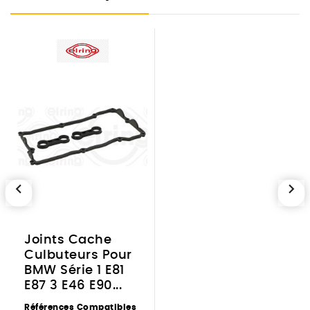
chevron_left
chevron_right
Joints Cache
Culbuteurs Pour
BMW Série 1 E81
E87 3 E46 E90...
Références Compatibles