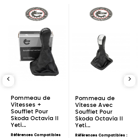
chevron_left
chevron_right
Pommeau de
Pommeau de
Vitesses +
Vitesse Avec
Soufflet Pour
Soufflet Pour
Skoda Octavia II
Skoda Octavia II
Yeti...
Yeti...
Références Compatibles
Références Compatibles :