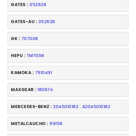
GATES :
052628
GATES-AU :
052628
GK :
707008
HEPU :
TM7008
KAMOKA :
7910491
MAXGEAR :
180674
MERCEDES-BENZ :
2045010182
,
A2045010182
METALCAUCHO :
99158