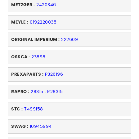
METZGER :
2420346
MEYLE :
0192220035
ORIGINAL IMPERIUM :
222609
OSSCA :
23898
PREXAPARTS :
P326196
RAPRO :
28315
,
R28315
STC :
T499158
SWAG :
10945994