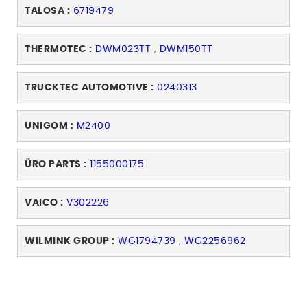
TALOSA :
6719479
THERMOTEC :
DWM023TT
,
DWM150TT
TRUCKTEC AUTOMOTIVE :
0240313
UNIGOM :
M2400
ÜRO PARTS :
1155000175
VAICO :
V302226
WILMINK GROUP :
WG1794739
,
WG2256962