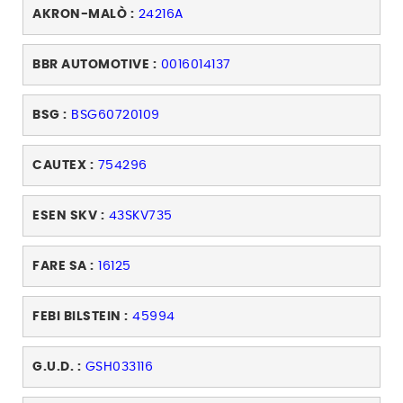
AKRON-MALÒ :
24216A
BBR AUTOMOTIVE :
0016014137
BSG :
BSG60720109
CAUTEX :
754296
ESEN SKV :
43SKV735
FARE SA :
16125
FEBI BILSTEIN :
45994
G.U.D. :
GSH033116