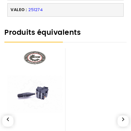
VALEO :
251274
Produits équivalents
chevron_left
chevron_right