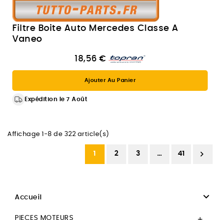
Filtre Boite Auto Mercedes Classe A
Vaneo
18,56 €
Ajouter Au Panier
Expédition le 7 Août
Affichage 1-8 de 322 article(s)

1
2
3
…
41

Accueil
PIECES MOTEURS
