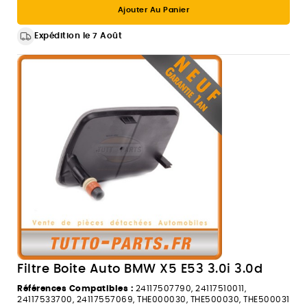
Ajouter Au Panier
Expédition le 7 Août
Filtre Boite Auto BMW X5 E53 3.0i 3.0d
Références Compatibles :
24117507790, 24117510011,
24117533700, 24117557069, THE000030, THE500030, THE500031