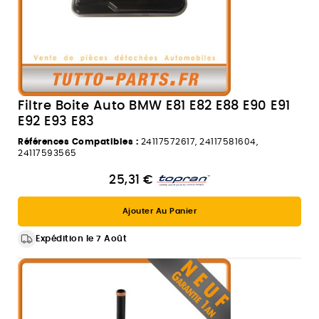
Filtre Boite Auto BMW E81 E82 E88 E90 E91
E92 E93 E83
Références Compatibles :
24117572617, 24117581604,
24117593565
25,31 €
Ajouter Au Panier
Expédition le 7 Août