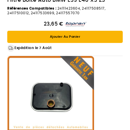
Filtre Boite Auto BMW E39 E46 X3 Z3
Références Compatibles :
24111423604, 24117508517,
24117510012, 24117533699, 24117557070
23,65 €
Ajouter Au Panier
Expédition le 7 Août