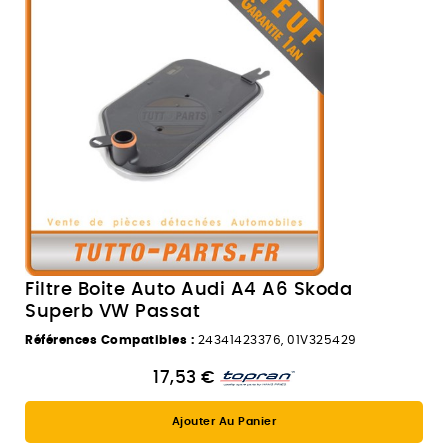
Filtre Boite Auto Audi A4 A6 Skoda
Superb VW Passat
Références Compatibles :
24341423376, 01V325429
17,53 €
Ajouter Au Panier