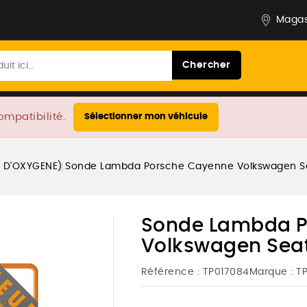
Magas
Chercher
ompatibilité.
Sélectionner mon véhicule
 D'OXYGENE)
Sonde Lambda Porsche Cayenne Volkswagen Se
Sonde Lambda P
Volkswagen Sea
Référence :
TP017084
Marque :
T