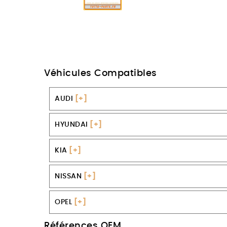
Véhicules Compatibles
AUDI
[+]
HYUNDAI
[+]
KIA
[+]
NISSAN
[+]
OPEL
[+]
Références OEM