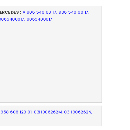
ERCEDES :
A 906 540 00 17, 906 540 00 17,
9065400017, 9065400017
0, 958 606 129 01, 03H906262M, 03H906262N,