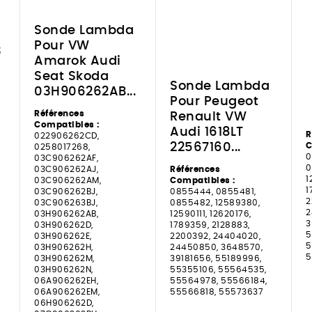
Sonde Lambda
Pour VW
3
Amarok Audi
Seat Skoda
Sonde Lambda
03H906262AB...
Pour Peugeot
Références
Renault VW
Compatibles :
Audi 1618LT
R
022906262CD,
22567160...
C
0258017268,
0
03C906262AF,
0
03C906262AJ,
Références
1
03C906262AM,
Compatibles :
1
03C906262BJ,
0855444, 0855481,
2
03C906263BJ,
0855482, 12589380,
2
03H906262AB,
12590111, 12620176,
3
03H906262D,
1789359, 2128883,
5
03H906262E,
2200392, 24404020,
5
03H906262H,
24450850, 3648570,
5
03H906262M,
39181656, 55189996,
03H906262N,
55355106, 55564535,
06A906262EH,
55564978, 55566184,
06A906262EM,
55566818, 55573637
06H906262D,