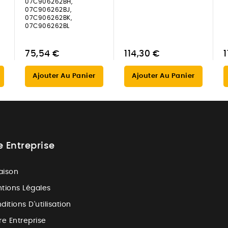
07C906262BH,
07C906262BJ,
07C906262BK,
07C906262BL
75,54 €
114,30 €
1
Ajouter Au Panier
Ajouter Au Panier
e Entreprise
raison
tions Légales
ditions D'utilisation
re Entreprise