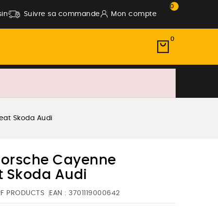
0
in
Suivre sa commande
Mon compte
0
at Skoda Audi
orsche Cayenne
t Skoda Audi
PF PRODUCTS
EAN :
3701119000642