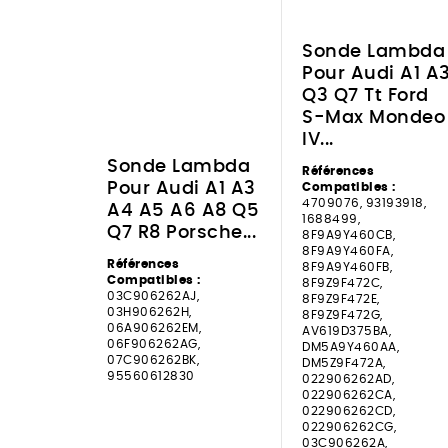
Sonde Lambda
Pour Audi A1 A
Q3 Q7 Tt Ford
S-Max Mondeo
IV...
Sonde Lambda
Références
Pour Audi A1 A3
Compatibles :
4709076, 93193918,
A4 A5 A6 A8 Q5
1688499,
Q7 R8 Porsche...
8F9A9Y460CB,
8F9A9Y460FA,
Références
8F9A9Y460FB,
Compatibles :
8F9Z9F472C,
03C906262AJ,
8F9Z9F472E,
03H906262H,
8F9Z9F472G,
06A906262EM,
AV619D375BA,
06F906262AG,
DM5A9Y460AA,
07C906262BK,
DM5Z9F472A,
95560612830
022906262AD,
022906262CA,
022906262CD,
022906262CG,
03C906262A,