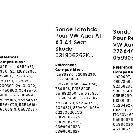
Sonde Lambda
Sonde
Pour VW Audi A1
Pour R
A3 A4 Seat
VW Aud
Skoda
226A4
03L906262K...
059906
éférences
ompatibles :
Références
855444, 0855481,
Référence
Compatibles :
855482, 12589380,
Compatibl
12589380, 92068286,
2590111, 12620176,
4420907, 
13623441868,
789359, 2128883,
4807856, 
13627801158, 3441868,
200392, 24404020,
92068286,
7801158, 55188205,
4450850, 3648570,
93168640,
551882050, 55198785,
9181656, 55189996,
95515280,
551987850, 55202582,
5355106, 55564535,
51838592,
55224323, 552243230,
5564978, 55566184,
55264927,
5099321, 8F9A9Y460EA,
5566818, 55573637
DX239D37
022906262CG,
E1GA9Y46
03G906262A,
05990626
03G906262C,
05990626
03G906262D,
4S090626
03G906262F