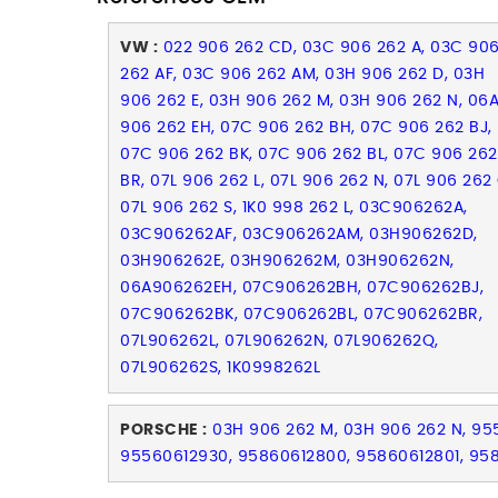
VW :
022 906 262 CD, 03C 906 262 A, 03C 90
262 AF, 03C 906 262 AM, 03H 906 262 D, 03H
906 262 E, 03H 906 262 M, 03H 906 262 N, 06
906 262 EH, 07C 906 262 BH, 07C 906 262 BJ,
07C 906 262 BK, 07C 906 262 BL, 07C 906 262
BR, 07L 906 262 L, 07L 906 262 N, 07L 906 262 
07L 906 262 S, 1K0 998 262 L, 03C906262A,
03C906262AF, 03C906262AM, 03H906262D,
03H906262E, 03H906262M, 03H906262N,
06A906262EH, 07C906262BH, 07C906262BJ,
07C906262BK, 07C906262BL, 07C906262BR,
07L906262L, 07L906262N, 07L906262Q,
07L906262S, 1K0998262L
PORSCHE :
03H 906 262 M, 03H 906 262 N, 955
95560612930, 95860612800, 95860612801, 95