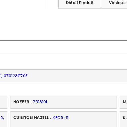
Détail Produit
Véhicul
C, 070128070F
HOFFER :
7518101
M
6,
QUINTON HAZELL :
XEGR45
S.