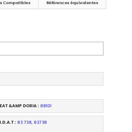
es Compatibles
Références équivalentes
EAT &AMP DORIA :
88101
I.D.A.T :
83.738, 83738