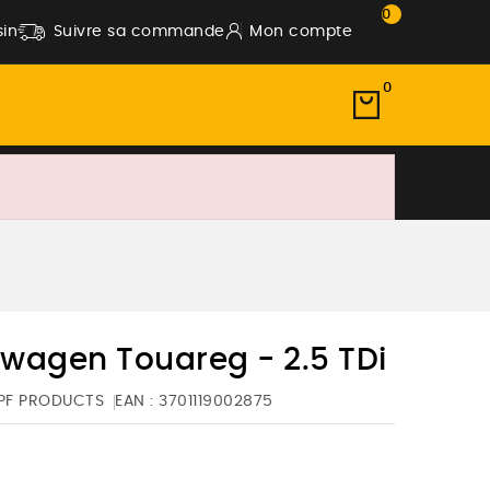
0
in
Suivre sa commande
Mon compte
0
wagen Touareg - 2.5 TDi
PF PRODUCTS
EAN :
3701119002875