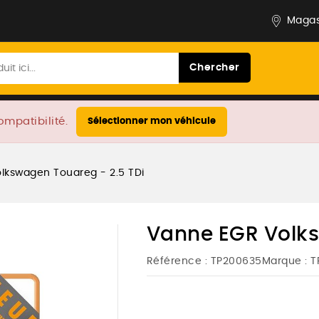
Magas
Chercher
ompatibilité.
Sélectionner mon véhicule
lkswagen Touareg - 2.5 TDi
Vanne EGR Volks
Référence :
TP200635
Marque :
T