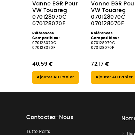
Vanne EGR Pour
Vanne EGR Pou
VW Touareg
VW Touareg
070128070C
070128070C
070128070F
070128070F
Références
Références
Compatibles :
Compatibles :
070128070C,
070128070C,
070128070F
070128070F
40,59 €
72,17 €
Ajouter Au Panier
Ajouter Au Panier
Contactez-Nous
Notr
Tutto Parts
Liv