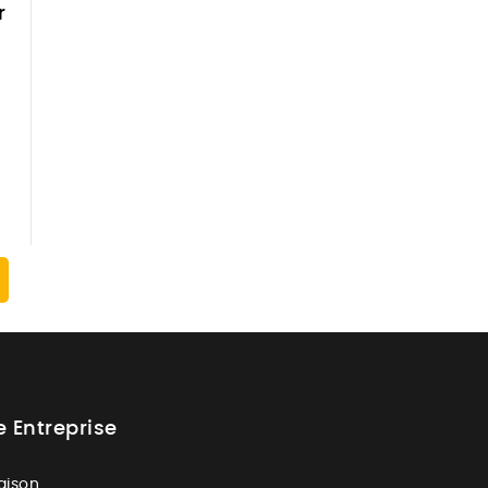
r
e Entreprise
raison