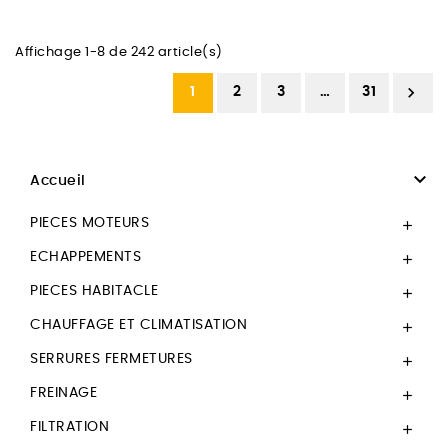
Affichage 1-8 de 242 article(s)

1
2
3
…
31

Accueil
PIECES MOTEURS

ECHAPPEMENTS

PIECES HABITACLE

CHAUFFAGE ET CLIMATISATION

SERRURES FERMETURES

FREINAGE

FILTRATION
