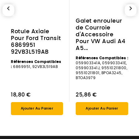
chevron_left
chevron_right
Galet enrouleur
de Courroie
Rotule Axiale
d'Accessoire
Pour Ford Transit
Pour VW Audi A4
6869951
A5...
92VB3L519AB
Références Compatibles :
Références Compatibles
059903341A, 059903341E,
:
6869951, 92VB3L519AB
059903341J, 95510211800,
95510211801, BPOA3245,
BTOA3979
18,80 €
25,86 €
Ajouter Au Panier
Ajouter Au Panier