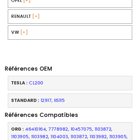
OPEL
[+]
RENAULT
[+]
VW
[+]
Références OEM
TESLA :
CL200
STANDARD :
12917, IIS115
Références Compatibles
ORG :
46410164, 7778982, 10457075, 1103872,
1103905, 1103982, 1104003, 1103872, 1103982, 1103905,