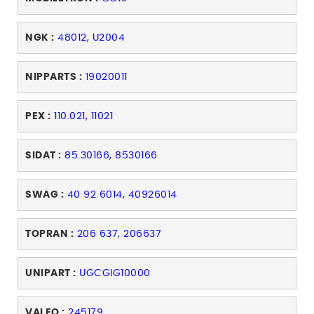
NGK :
48012, U2004
NIPPARTS :
19020011
PEX :
110.021, 11021
SIDAT :
85.30166, 8530166
SWAG :
40 92 6014, 40926014
TOPRAN :
206 637, 206637
UNIPART :
UGCGIG10000
VALEO :
245179