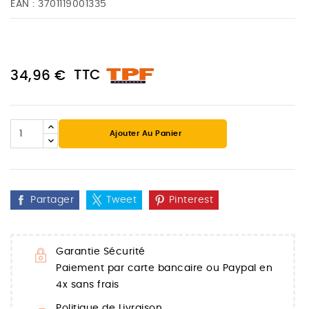
EAN :
3701119001335
TTC
34,96 €
Ajouter Au Panier
Partager
Tweet
Pinterest
Garantie Sécurité
Paiement par carte bancaire ou Paypal en
4x sans frais
Politique de Livraison