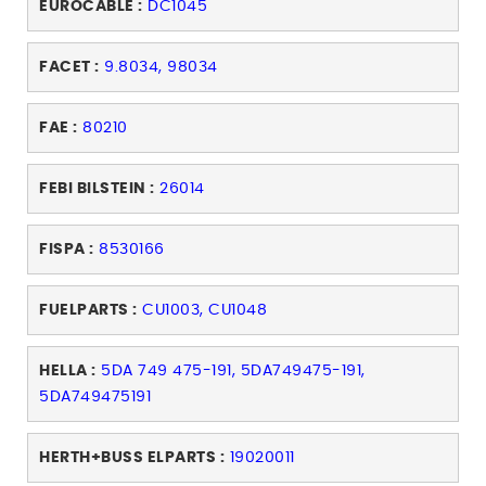
EUROCABLE :
DC1045
FACET :
9.8034, 98034
FAE :
80210
FEBI BILSTEIN :
26014
FISPA :
8530166
FUELPARTS :
CU1003, CU1048
HELLA :
5DA 749 475-191, 5DA749475-191,
5DA749475191
HERTH+BUSS ELPARTS :
19020011