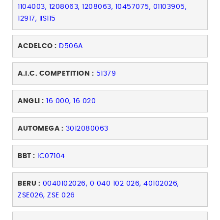
1104003, 1208063, 1208063, 10457075, 01103905,
12917, IIS115
ACDELCO :
D506A
A.I.C. COMPETITION :
51379
ANGLI :
16 000, 16 020
AUTOMEGA :
3012080063
BBT :
IC07104
BERU :
0040102026, 0 040 102 026, 40102026,
ZSE026, ZSE 026