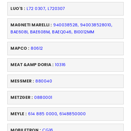
LUO'S :
L72 0307, L720307
MAGNETI MARELLI :
940038528, 940038528010,
BAE608I, BAE608M, BAEQ046, BI0012MM
MAPCO :
80612
MEAT &AMP DORIA :
10316
MESSMER :
880040
METZGER :
0880001
MEYLE :
614 885 0000, 6148850000
MOBILETRON :
CG16