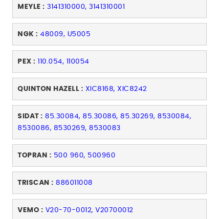
MEYLE :
3141310000, 3141310001
NGK :
48009, U5005
PEX :
110.054, 110054
QUINTON HAZELL :
XIC8168, XIC8242
SIDAT :
85.30084, 85.30086, 85.30269, 8530084,
8530086, 8530269, 8530083
TOPRAN :
500 960, 500960
TRISCAN :
886011008
VEMO :
V20-70-0012, V20700012