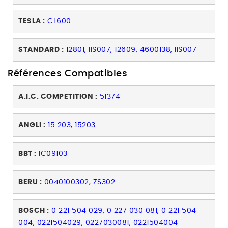
TESLA :
CL600
STANDARD :
12801, IIS007, 12609, 4600138, IIS007
Références Compatibles
A.I.C. COMPETITION :
51374
ANGLI :
15 203, 15203
BBT :
IC09103
BERU :
0040100302, ZS302
BOSCH :
0 221 504 029, 0 227 030 081, 0 221 504
004, 0221504029, 0227030081, 0221504004