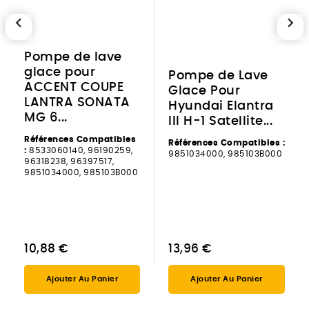
chevron_left
chevron_right
Pompe de lave
glace pour
Pompe de Lave
ACCENT COUPE
Glace Pour
LANTRA SONATA
Hyundai Elantra
MG 6...
III H-1 Satellite...
Références Compatibles
Références Compatibles :
:
8533060140, 96190259,
9851034000, 985103B000
96318238, 96397517,
9851034000, 985103B000
10,88 €
13,96 €
Ajouter Au Panier
Ajouter Au Panier