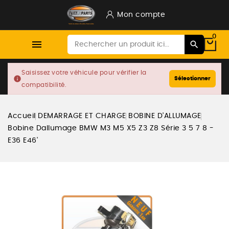
Mon compte
0

Saisissez votre véhicule pour vérifier la
info
Sélectionner
compatibilité.
Accueil
DEMARRAGE ET CHARGE
BOBINE D'ALLUMAGE
Bobine Dallumage BMW M3 M5 X5 Z3 Z8 Série 3 5 7 8 -
E36 E46'