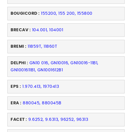
BOUGICORD :
155200, 155 200, 155800
BRECAV :
104.001, 104001
BREMI :
11859T, 11860T
DELPHI :
GN10 016, GN10016, GN10016-11B1,
GN1001611B1, GN1001612B1
EPS :
1.970.413, 1970413
ERA :
880045, 880045B
FACET :
9.6252, 9.6313, 96252, 96313