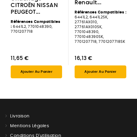
Renault...
CITROËN NISSAN
PEUGEOT...
Références Compatibles :
6441L2, 6441L2SK,
Références Compatibles
27761AX010,
:
6441L2, 7701048390,
27761AX010SK,
7701207718
7701048390,
7701048390SK,
7701207718, 7701207718SK
11,65 €
16,13 €
Ajouter Au Panier
Ajouter Au Panier
Livraison
Mentions Légales
Conditions D'utilisation