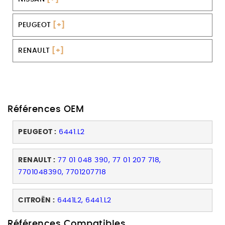
PEUGEOT
[+]
RENAULT
[+]
Références OEM
PEUGEOT :
6441.L2
RENAULT :
77 01 048 390, 77 01 207 718,
7701048390, 7701207718
CITROËN :
6441L2, 6441.L2
Références Compatibles