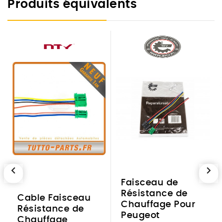
Produits équivalents
chevron_left
chevron_right
Faisceau de
Résistance de
Cable Faisceau
Chauffage Pour
Résistance de
Peugeot
Chauffage