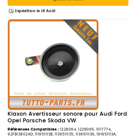
Expédition le 18 Août
Klaxon Avertisseur sonore pour Audi Ford
Opel Porsche Skoda VW
Références Compatibles :
1228064, 1228065, 1017774,
92FB13802AD, 111951113B, 1139511135, 1139511136, 191951113A,