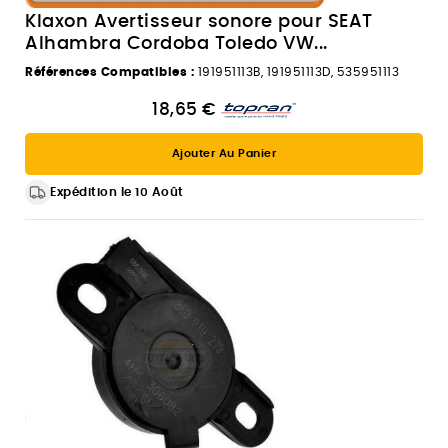
Klaxon Avertisseur sonore pour SEAT
Alhambra Cordoba Toledo VW...
Références Compatibles :
191951113B, 191951113D, 535951113
18,65 €
Ajouter Au Panier
Expédition le 10 Août