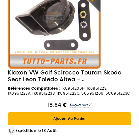
Klaxon VW Golf Scirocco Touran Skoda
Seat Leon Toledo Altea -...
Références Compatibles :
1K0951206H, 1K0951223,
1K0951223A, 1K0951223B, 1K0951223C, 565951206, 5C0951223C
18,64 €
Ajouter Au Panier
Expédition le 18 Août