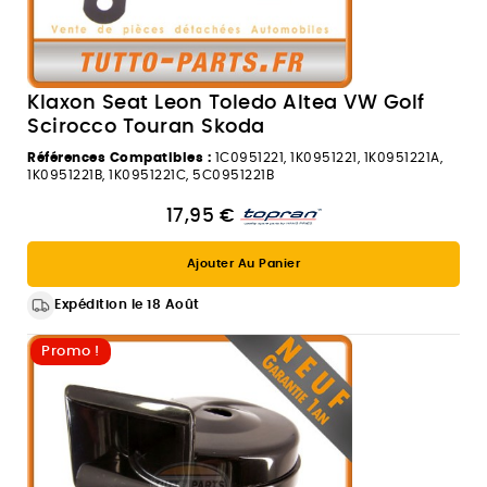
Klaxon Seat Leon Toledo Altea VW Golf
Scirocco Touran Skoda
Références Compatibles :
1C0951221, 1K0951221, 1K0951221A,
1K0951221B, 1K0951221C, 5C0951221B
17,95 €
Ajouter Au Panier
Expédition le 18 Août
Promo !