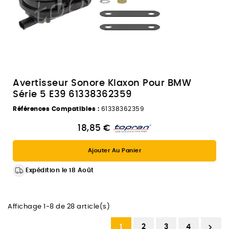
Avertisseur Sonore Klaxon Pour BMW
Série 5 E39 61338362359
Références Compatibles :
61338362359
18,85 €
Ajouter Au Panier
Expédition le 18 Août
Affichage 1-8 de 28 article(s)

1
2
3
4