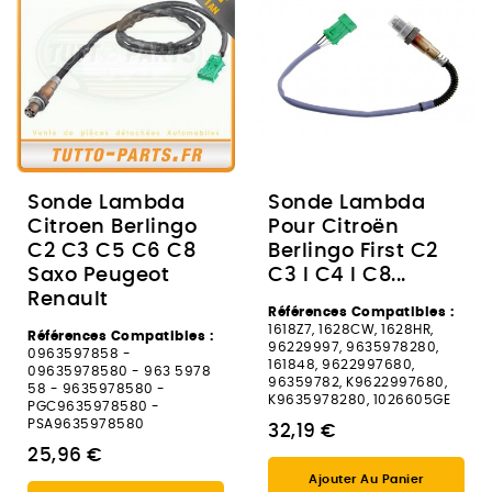
Sonde Lambda
Sonde Lambda
Citroen Berlingo
Pour Citroën
C2 C3 C5 C6 C8
Berlingo First C2
Saxo Peugeot
C3 I C4 I C8...
Renault
Références Compatibles :
1618Z7, 1628CW, 1628HR,
Références Compatibles :
96229997, 9635978280,
0963597858 -
161848, 9622997680,
09635978580 - 963 5978
96359782, K9622997680,
58 - 9635978580 -
K9635978280, 1026605GE
PGC9635978580 -
PSA9635978580
32,19 €
25,96 €
Ajouter Au Panier