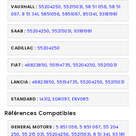
VAUXHALL :
55204250, 55215031, 58 51 056, 58 51
067, 8 51 341, 5851056, 5851067, 851341, 93181981
SAAB :
55204250, 55215031, 93181981
CADILLAC :
55204250
FIAT :
46823850, 55194735, 55204250, 55215031
LANCIA :
46823850, 55194735, 55204250, 55215031
STANDARD :
14312, EGR097, ERV085
Références Compatibles
GENERAL MOTORS :
5 851 056, 5 851 067, 55 204
250, 55 215 031, 55204250, 55215031, 8 51 341, 93 181