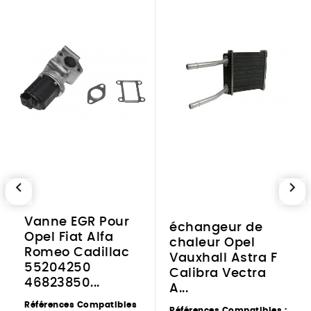
chevron_left
chevron_right
Vanne EGR Pour
échangeur de
Opel Fiat Alfa
chaleur Opel
Romeo Cadillac
Vauxhall Astra F
55204250
Calibra Vectra
46823850...
A...
Références Compatibles
Références Compatibles :