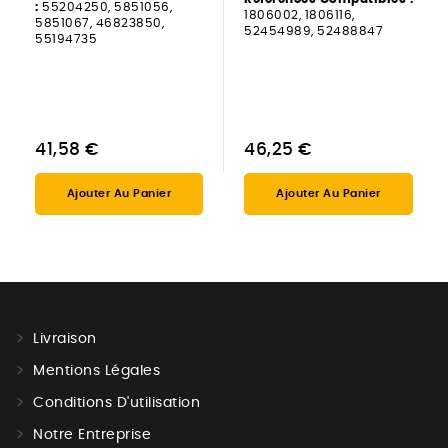
:
55204250, 5851056,
1806002, 1806116,
5851067, 46823850,
52454989, 52488847
55194735
41,58 €
46,25 €
Ajouter Au Panier
Ajouter Au Panier
Livraison
Mentions Légales
Conditions D'utilisation
Notre Entreprise