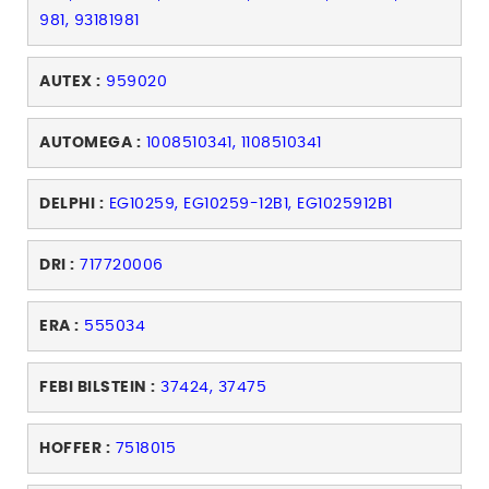
981, 93181981
AUTEX :
959020
AUTOMEGA :
1008510341, 1108510341
DELPHI :
EG10259, EG10259-12B1, EG1025912B1
DRI :
717720006
ERA :
555034
FEBI BILSTEIN :
37424, 37475
HOFFER :
7518015