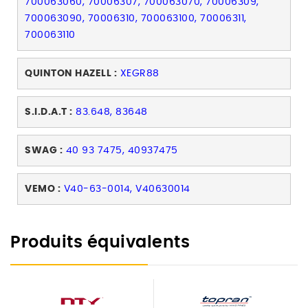
700063060, 70006307, 700063070, 70006309,
700063090, 70006310, 700063100, 70006311,
700063110
QUINTON HAZELL :
XEGR88
S.I.D.A.T :
83.648, 83648
SWAG :
40 93 7475, 40937475
VEMO :
V40-63-0014, V40630014
Produits équivalents