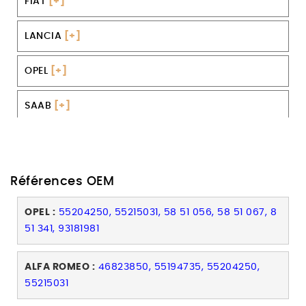
FIAT
[+]
LANCIA
[+]
OPEL
[+]
SAAB
[+]
VAUXHALL
[+]
Références OEM
OPEL :
55204250, 55215031, 58 51 056, 58 51 067, 8
51 341, 93181981
ALFA ROMEO :
46823850, 55194735, 55204250,
55215031