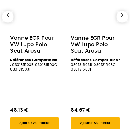
chevron_left
chevron_right
Vanne EGR Pour
Vanne EGR Pour
VW Lupo Polo
VW Lupo Polo
Seat Arosa
Seat Arosa
Références Compatibles
Références Compatibles :
:
030131503B, 030131503C,
030131503B, 030131503C,
030131503F
030131503F
48,13 €
84,67 €
Ajouter Au Panier
Ajouter Au Panier