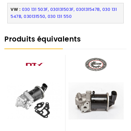
VW :
030 131 503F, 030131503F, 030131547B, 030 131
547B, 030131550, 030 131 550
Produits équivalents