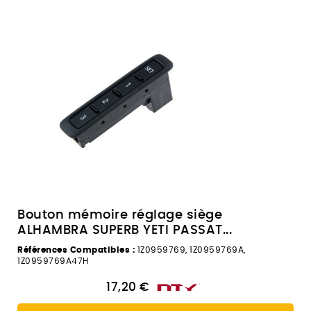
Bouton mémoire réglage siège
ALHAMBRA SUPERB YETI PASSAT...
Références Compatibles :
1Z0959769, 1Z0959769A,
1Z0959769A47H
17,20 €