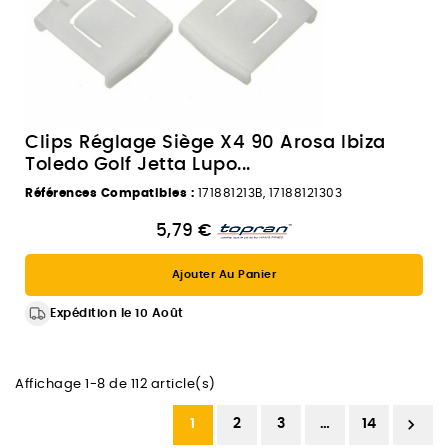
Clips Réglage Siège X4 90 Arosa Ibiza
Toledo Golf Jetta Lupo...
Références Compatibles :
171881213B, 17188121303
5,79 €
Ajouter Au Panier
Expédition le 10 Août
Affichage 1-8 de 112 article(s)

1
2
3
…
14