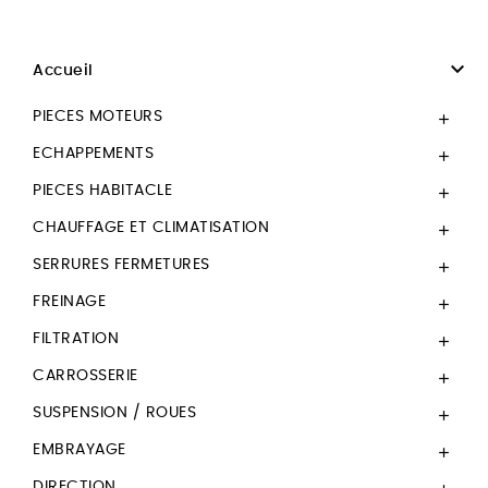

Accueil
PIECES MOTEURS

ECHAPPEMENTS

PIECES HABITACLE

CHAUFFAGE ET CLIMATISATION

SERRURES FERMETURES

FREINAGE

FILTRATION

CARROSSERIE

SUSPENSION / ROUES

EMBRAYAGE

DIRECTION