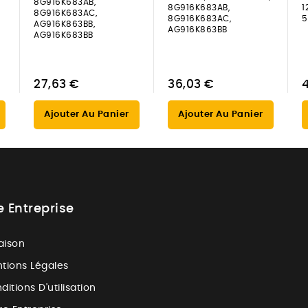
8G916K683AB,
8G916K683AB,
1
8G916K683AC,
8G916K683AC,
5
AG916K863BB,
AG916K863BB
AG916K683BB
27,63 €
36,03 €
Ajouter Au Panier
Ajouter Au Panier
e Entreprise
raison
tions Légales
ditions D'utilisation