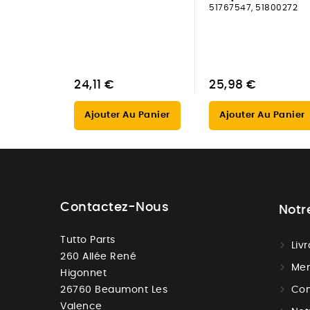
51767547, 51800272
24,11 €
25,98 €
Ajouter Au Panier
Ajouter Au Panier
Contactez-Nous
Notr
Tutto Parts
Liv
260 Allée René
Men
Higonnet
26760 Beaumont Les
Con
Valence