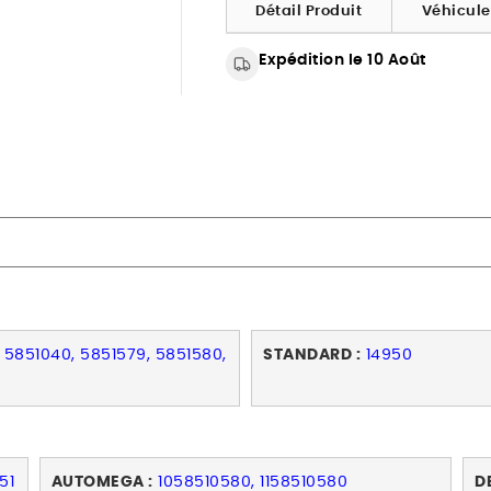
Détail Produit
Véhicul
Expédition le 10 Août
, 5851040, 5851579, 5851580,
STANDARD :
14950
0
51
AUTOMEGA :
1058510580, 1158510580
D