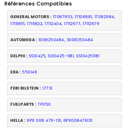
Références Compatibles
GENERAL MOTORS :
17087653, 17106681, 17082984,
17111815, 17111822, 17112404, 17112677, 17112679
AUTOMEGA :
1008250484, 3008250484
DELPHI :
SS10425, SS10425-11B1, SS1042511B1
ERA :
550146
FEBI BILSTEIN :
17731
FUELPARTS :
TP050
HELLA :
6PX 008 476-131, 6PX008476131