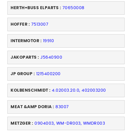
HERTH+BUSS ELPARTS :
70650008
HOFFER :
7513007
INTERMOTOR :
19910
JAKOPARTS :
J5640900
JP GROUP :
1215400200
KOLBENSCHMIDT :
4.02003.20.0, 402003200
MEAT &AMP DORIA :
83007
METZGER :
0904003, WM-DR003, WMDR003