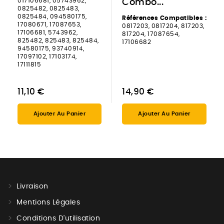
017106681, 05743962,
Combo...
0825482, 0825483,
0825484, 094580175,
Références Compatibles :
17080671, 17087653,
0817203, 0817204, 817203,
17106681, 5743962,
817204, 17087654,
825482, 825483, 825484,
17106682
94580175, 93740914,
17097102, 17103174,
17111815
11,10 €
14,90 €
Ajouter Au Panier
Ajouter Au Panier
Livraison
Mentions Légales
Conditions D'utilisation