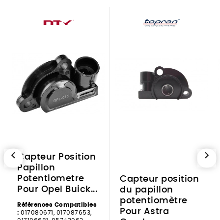
chevron_left
chevron_right
Capteur Position
Papillon
Potentiometre
Capteur position
Pour Opel Buick...
du papillon
potentiomètre
Références Compatibles
Pour Astra
:
017080671, 017087653,