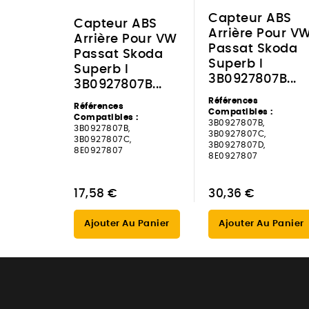
Capteur ABS
Capteur ABS
Arrière Pour V
Arrière Pour VW
Passat Skoda
Passat Skoda
Superb I
Superb I
3B0927807B...
3B0927807B...
Références
Références
Compatibles :
Compatibles :
3B0927807B,
3B0927807B,
3B0927807C,
3B0927807C,
3B0927807D,
8E0927807
8E0927807
17,58 €
30,36 €
Ajouter Au Panier
Ajouter Au Panier