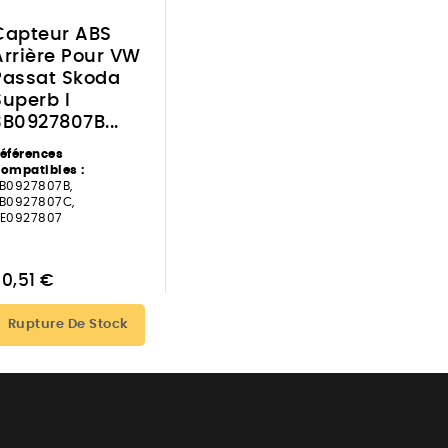
Capteur ABS
Arrière Pour VW
Passat Skoda
Superb I
3B0927807B...
éférences
ompatibles :
B0927807B,
B0927807C,
E0927807
30,51 €
Rupture De Stock