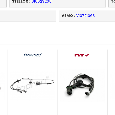
STELLOX :
818029208
T
VEMO :
V10721063