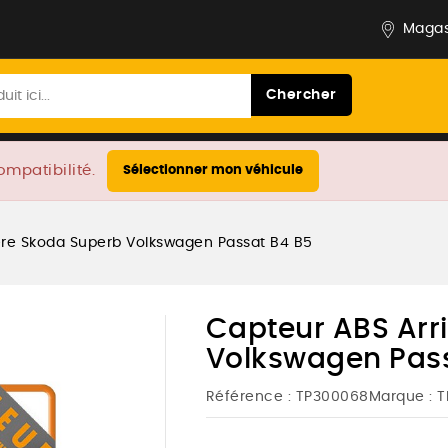
Magas
Chercher
ompatibilité.
Sélectionner mon véhicule
ère Skoda Superb Volkswagen Passat B4 B5
Capteur ABS Arr
Volkswagen Pass
Référence :
TP300068
Marque :
T