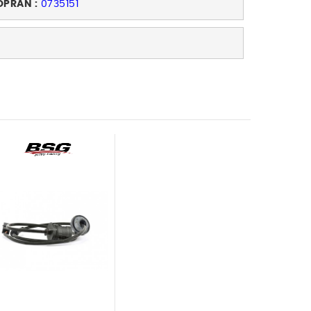
OPRAN :
0735151