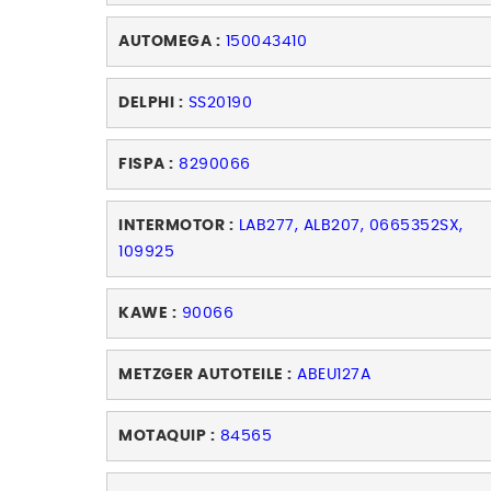
AUTOMEGA :
150043410
DELPHI :
SS20190
FISPA :
8290066
INTERMOTOR :
LAB277, ALB207, 0665352SX,
109925
KAWE :
90066
METZGER AUTOTEILE :
ABEU127A
MOTAQUIP :
84565