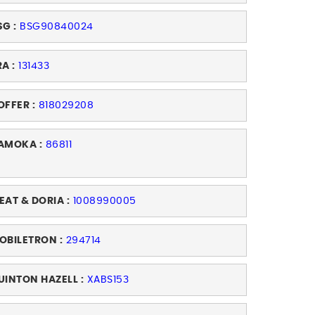
SG :
BSG90840024
A :
131433
OFFER :
818029208
AMOKA :
86811
EAT & DORIA :
1008990005
OBILETRON :
294714
UINTON HAZELL :
XABS153