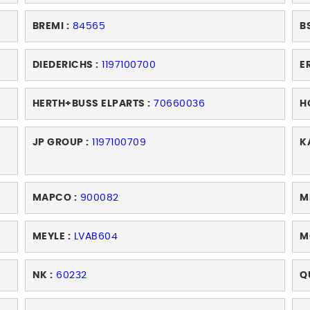
BREMI :
84565
B
DIEDERICHS :
1197100700
ER
HERTH+BUSS ELPARTS :
70660036
H
JP GROUP :
1197100709
K
MAPCO :
900082
M
MEYLE :
LVAB604
M
NK :
60232
Q