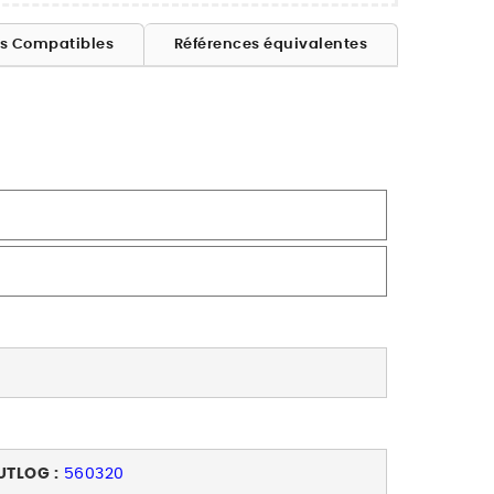
es Compatibles
Références équivalentes
UTLOG :
560320