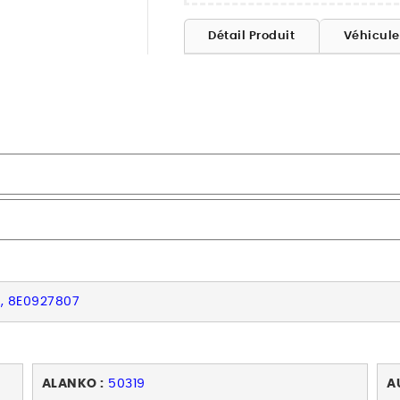
Détail Produit
Véhicul
, 8E0927807
ALANKO :
50319
A