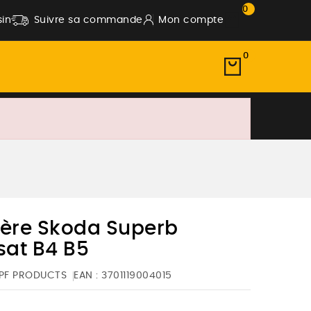
0
in
Suivre sa commande
Mon compte
0
ière Skoda Superb
at B4 B5
PF PRODUCTS
EAN :
3701119004015