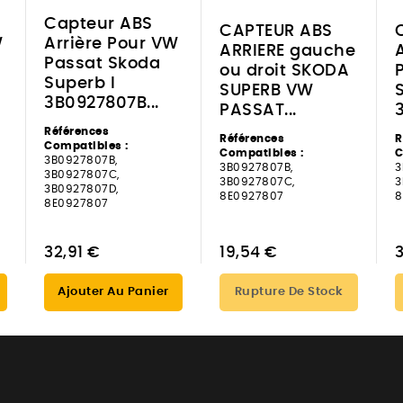
Capteur ABS
CAPTEUR ABS
W
Arrière Pour VW
ARRIERE gauche
Passat Skoda
ou droit SKODA
Superb I
SUPERB VW
3B0927807B...
PASSAT...
Références
Références
R
Compatibles :
Compatibles :
C
3B0927807B,
3B0927807B,
3
3B0927807C,
3B0927807C,
3
3B0927807D,
8E0927807
8
8E0927807
32,91 €
19,54 €
Ajouter Au Panier
Rupture De Stock