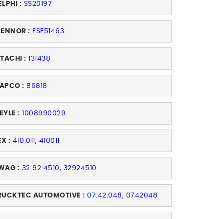
ELPHI :
SS20197
LENNOR :
FSE51463
ITACHI :
131438
APCO :
86818
EYLE :
1008990029
X :
410.011, 410011
WAG :
32 92 4510, 32924510
RUCKTEC AUTOMOTIVE :
07.42.048, 0742048