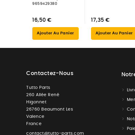
9659429380
16,50 €
17,35 €
Ajouter Au Panier
Ajouter Au Panier
Contactez-Nous
Notr
Tutto Parts
Liv
260 Allée René
Men
Higonnet
26760 Beaumont Les
Con
Valence
Not
France
Pai
contact@tutto-parts.com