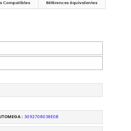
es Compatibles
Références équivalentes
UTOMEGA :
3092708038E0B