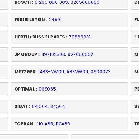
BOSCH :
0 265 006 809, 0265006809
D
FEBI BILSTEIN :
24510
F
HERTH+BUSS ELPARTS :
70660031
H
JP GROUP :
1197102300, 927660002
M
METZGER :
ABS-VW011, ABSVW011, 0900073
M
OPTIMAL :
06S065
PE
SIDAT :
84.564, 84564
S
TOPRAN :
110 485, 110485
T