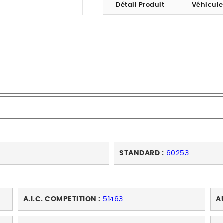
Détail Produit
Véhicul
STANDARD :
60253
A.I.C. COMPETITION :
51463
A