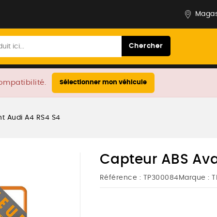
Magas
Chercher
ompatibilité.
Sélectionner mon véhicule
t Audi A4 RS4 S4
Capteur ABS Ava
Référence :
TP300084
Marque :
T