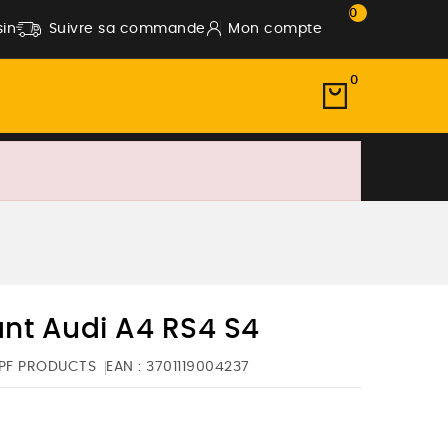
0
in
Suivre sa commande
Mon compte
0
nt Audi A4 RS4 S4
PF PRODUCTS
EAN :
3701119004237