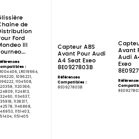
Glissière
Chaine de
Distribution
Pour Ford
Capteu
Mondeo III
Capteur ABS
Avant 
Tourneo...
Avant Pour Audi
Audi A
A4 Seat Exeo
éférences
Exeo
ompatibles :
8E0927803B
8E092
R004406, LR019664,
096220, 1096221,
Références
Référence
096222, 1104508,
Compatibles :
Compatibl
120358, 1120366,
8E0927803B
8E092780
124809, 1124813,
132460, 1134637,
135918, 1138317,
142578, 1146868,
146953, 1151403,
151404, 1151405