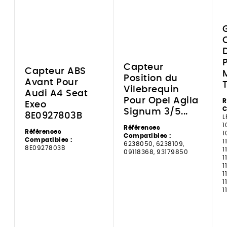
Capteur
a
Capteur ABS
Position du
Avant Pour
Vilebrequin
Audi A4 Seat
Pour Opel Agila
R
Exeo
C
Signum 3/5...
8E0927803B
L
1
Références
Références
1
Compatibles :
Compatibles :
1
6238050, 6238109,
8E0927803B
1
09118368, 93179850
1
1
1
1
1