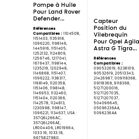
Pompe à Huile
Pour Land Rover
Defender...
Capteur
Position du
Références
Compatibles :
1104508,
Vilebrequin
1151403, 1135918,
Pour Opel Agil
1096220, 1198146,
Astra G Tigra...
1445916, 1151405,
1252132, 1124809,
1256746, 1217041,
Références
1676437, 1198144,
Compatibles :
1235219, 1202948,
090532619, 6238109,
1146868, 1151407,
90532619, 20513343,
1096222, 1138317,
21426987, 009118368,
1198149, 1120358,
09118368, 9118368,
1151406, 1198148,
51271200016,
1146953, 1132460,
51271207035,
1151404, 1120366,
51271207037,
1142578, 1124813,
504096645,
1230998, 1198147,
05096236AA,
1096221, 1134637, USA :
5096236AA
3S7Q6L266AC,
3S7Q6L266AE,
LR004406, LR019664,
1033.16, 1033.18,
9675827980,