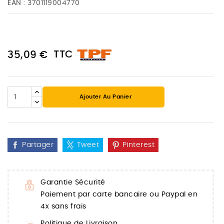
EAN :
3701119004770
TTC
35,09 €
Ajouter Au Panier
Partager
Tweet
Pinterest
Garantie Sécurité
Paiement par carte bancaire ou Paypal en
4x sans frais
Politique de Livraison