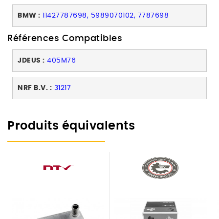
BMW :
11427787698, 5989070102, 7787698
Références Compatibles
JDEUS :
405M76
NRF B.V. :
31217
Produits équivalents