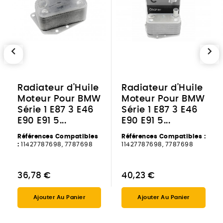
chevron_left
chevron_right
Radiateur d'Huile
Radiateur d'Huile
Moteur Pour BMW
Moteur Pour BMW
Série 1 E87 3 E46
Série 1 E87 3 E46
E90 E91 5...
E90 E91 5...
Références Compatibles
Références Compatibles :
:
11427787698, 7787698
11427787698, 7787698
36,78 €
40,23 €
Ajouter Au Panier
Ajouter Au Panier