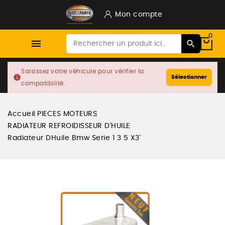
Mon compte
0

Saisissez votre véhicule pour vérifier la
info
Sélectionner
compatibilité.
Accueil
PIECES MOTEURS
RADIATEUR REFROIDISSEUR D'HUILE
Radiateur DHuile Bmw Serie 1 3 5 X3'