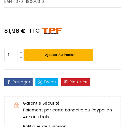
EAN :
3701119006316
TTC
81,96 €
Ajouter Au Panier
Partager
Tweet
Pinterest
Garantie Sécurité
Paiement par carte bancaire ou Paypal en
4x sans frais
Politique de Livraison