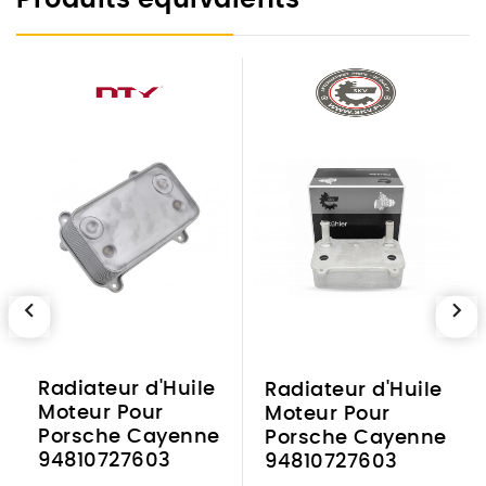
Produits équivalents
chevron_left
chevron_right
Radiateur d'Huile
Radiateur d'Huile
Moteur Pour
Moteur Pour
Porsche Cayenne
Porsche Cayenne
94810727603
94810727603