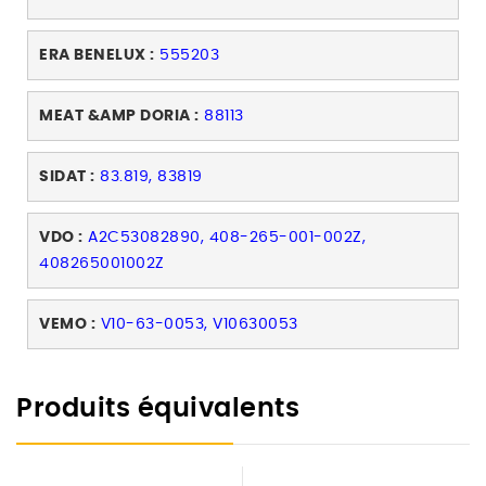
ERA BENELUX :
555203
MEAT &AMP DORIA :
88113
SIDAT :
83.819, 83819
VDO :
A2C53082890, 408-265-001-002Z,
408265001002Z
VEMO :
V10-63-0053, V10630053
Produits équivalents