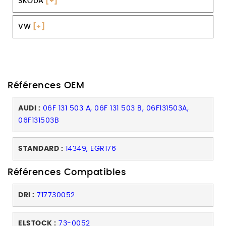
SKODA
[+]
VW
[+]
Références OEM
AUDI :
06F 131 503 A, 06F 131 503 B, 06F131503A,
06F131503B
STANDARD :
14349, EGR176
Références Compatibles
DRI :
717730052
ELSTOCK :
73-0052