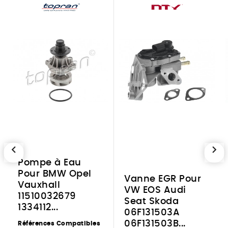
chevron_left
chevron_right
Pompe à Eau
Pour BMW Opel
Vanne EGR Pour
Vauxhall
VW EOS Audi
11510032679
Seat Skoda
1334112...
06F131503A
06F131503B...
Références Compatibles