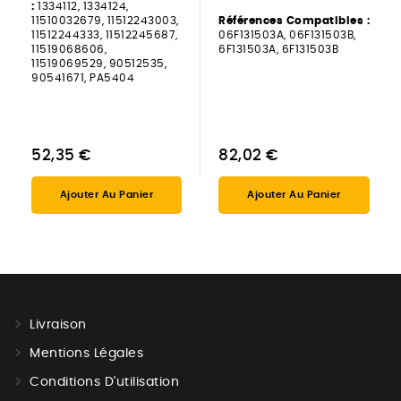
:
1334112, 1334124,
11510032679, 11512243003,
Références Compatibles :
11512244333, 11512245687,
06F131503A, 06F131503B,
11519068606,
6F131503A, 6F131503B
11519069529, 90512535,
90541671, PA5404
52,35 €
82,02 €
Ajouter Au Panier
Ajouter Au Panier
Livraison
Mentions Légales
Conditions D'utilisation