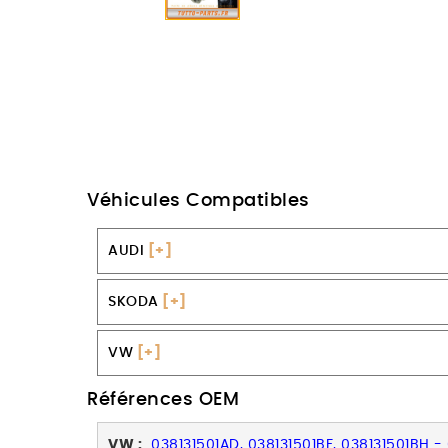
Véhicules Compatibles
AUDI
[+]
SKODA
[+]
VW
[+]
Références OEM
VW :
038131501AD, 038131501BF, 038131501BH - 0