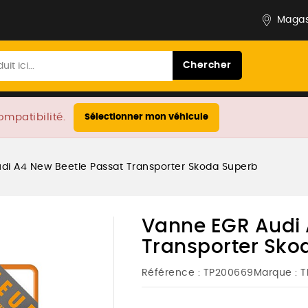
Magas
Chercher
ompatibilité.
Sélectionner mon véhicule
di A4 New Beetle Passat Transporter Skoda Superb
Vanne EGR Audi 
Transporter Sko
Référence :
TP200669
Marque :
T