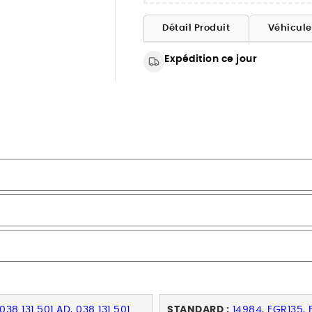
Détail Produit
Véhicul
Expédition ce jour
38 131 501 AD, 038 131 501
STANDARD :
14984, EGR135,