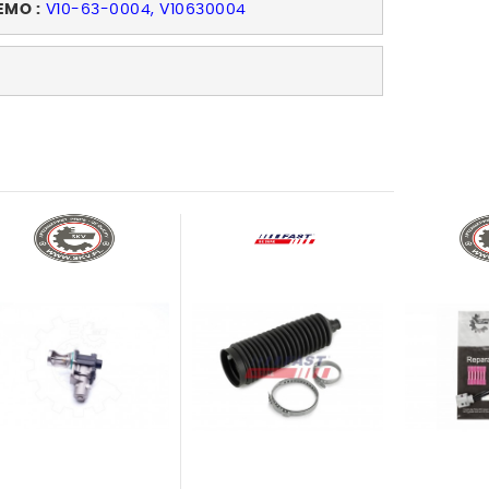
EMO :
V10-63-0004, V10630004