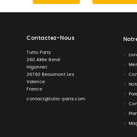
Contactez-Nous
Notr
Tutto Parts
Liv
260 Allée René
Men
Higonnet
26760 Beaumont Les
Con
Valence
Not
France
Pai
contact@tutto-parts.com
Con
Pla
Mag