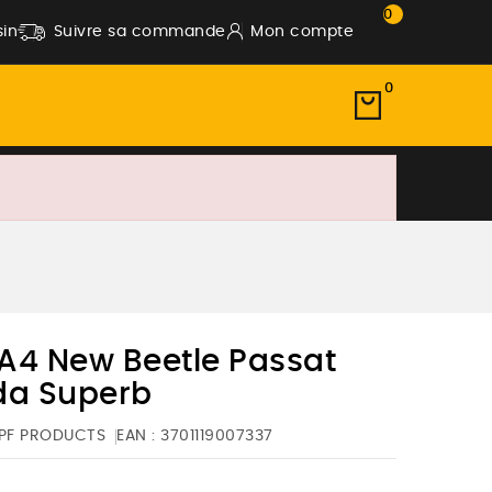
0
in
Suivre sa commande
Mon compte
0
A4 New Beetle Passat
da Superb
PF PRODUCTS
EAN :
3701119007337