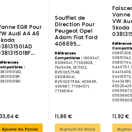
Faiscea
Vanne 
Soufflet de
VW Aud
Direction Pour
Vanne EGR Pour
Skoda
Peugeot Opel
VW Audi A4 A6
0381315
Adam Fiat Ford
Skoda
406695...
Référence
038131501AD
Compatibl
38131501BF...
00851208,
Références
00851342,
Compatibles :
1609347,
éférences
00851744,
93189041, 77363828,
ompatibles :
04411757,
1545456, 1871102,
38131501AD,
04413408,
8V513L575AB,
38131501BF,
04416575,
093189041,
38131501BH
04434381,
8V513L575AA, 406695,
055204250
406687, 77364571,
05555672
77366164
05556605
05556606
133,64 €
11,86 €
11,92 €
Ajouter Au Panier
Rupture De Stock
Ruptur