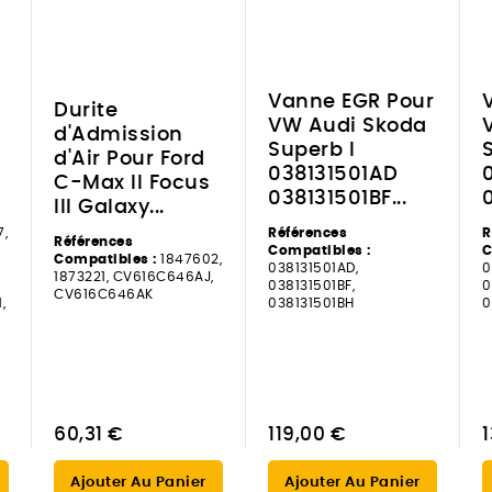
Vanne EGR Pour
Durite
VW Audi Skoda
d'Admission
Superb I
d'Air Pour Ford
038131501AD
C-Max II Focus
038131501BF...
0
III Galaxy...
,
Références
R
Références
Compatibles :
C
Compatibles :
1847602,
038131501AD,
0
1873221, CV616C646AJ,
038131501BF,
0
CV616C646AK
,
038131501BH
0
60,31 €
119,00 €
Ajouter Au Panier
Ajouter Au Panier