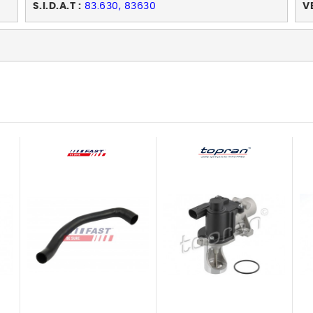
S.I.D.A.T :
83.630, 83630
V