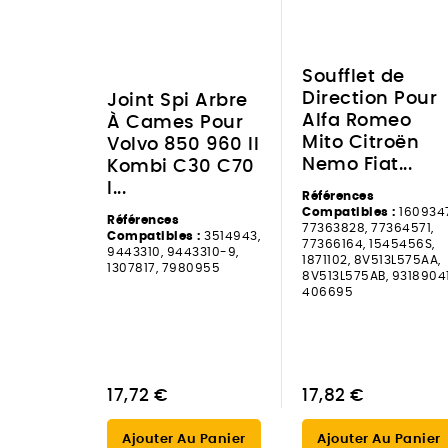
Soufflet de
Direction Pour
Joint Spi Arbre
Alfa Romeo
À Cames Pour
Mito Citroën
Volvo 850 960 II
Nemo Fiat...
Kombi C30 C70
I...
Références
Compatibles :
1609347
Références
77363828, 77364571,
Compatibles :
3514943,
77366164, 1545456S,
9443310, 9443310-9,
1871102, 8V513L575AA,
1307817, 7980955
8V513L575AB, 93189041
406695
17,72 €
17,82 €
Ajouter Au Panier
Ajouter Au Panier