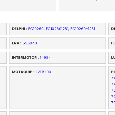
DELPHI :
EG10260, EG1026012B1, EG10260-12B1
DR
ERA :
555048
F
INTERMOTOR :
14984
L
MOTAQUIP :
LVER200
P
7
7
7
7
7