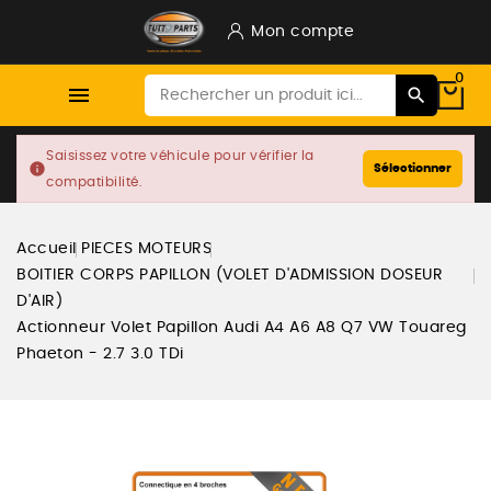
Mon compte
0

Saisissez votre véhicule pour vérifier la
info
Sélectionner
compatibilité.
Accueil
PIECES MOTEURS
BOITIER CORPS PAPILLON (VOLET D'ADMISSION DOSEUR
D'AIR)
Actionneur Volet Papillon Audi A4 A6 A8 Q7 VW Touareg
Phaeton - 2.7 3.0 TDi