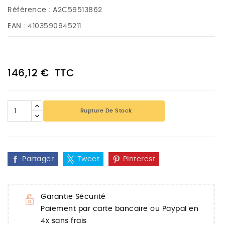
Référence :
A2C59513862
EAN :
4103590945211
146,12 €
TTC
Rupture De Stock
Partager
Tweet
Pinterest
Garantie Sécurité
Paiement par carte bancaire ou Paypal en
4x sans frais