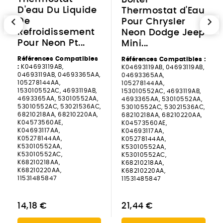
D'eau Du Liquide
Thermostat d'Eau
chevron_left
chevron_right
De
Pour Chrysler
Refroidissement
Neon Dodge Jeep
Pour Neon Pt...
Mini...
Références Compatibles
Références Compatibles :
:
K04693119AB,
K04693119AB, 04693119AB,
04693119AB, 04693365AA,
04693365AA,
105278144AA,
105278144AA,
153010552AC, 4693119AB,
153010552AC, 4693119AB,
4693365AA, 53010552AA,
4693365AA, 53010552AA,
53010552AC, 53021536AC,
53010552AC, 53021536AC,
68210218AA, 68210220AA,
68210218AA, 68210220AA,
K04573560AE,
K04573560AE,
K04693117AA,
K04693117AA,
K05278144AA,
K05278144AA,
K53010552AA,
K53010552AA,
K53010552AC,
K53010552AC,
K68210218AA,
K68210218AA,
K68210220AA,
K68210220AA,
11531485847
11531485847
14,18 €
21,44 €