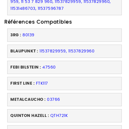
959, 11 53 7 829 960, 11537829959, 11537829960,
11531486703, 11537596787
Références Compatibles
3RG :
80139
BLAUPUNKT :
11537829959, 11537829960
FEBI BILSTEIN :
47560
FIRST LINE :
FTK117
METALCAUCHO :
03766
QUINTON HAZELL :
QTH721K