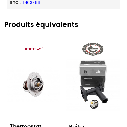
STC :
T403766
Produits équivalents
Thermostat
Boiter