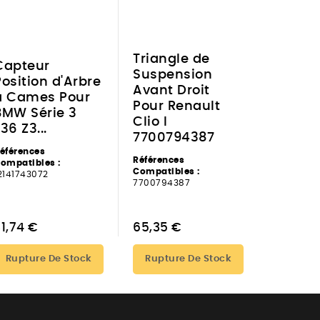
Triangle de
Capteur
Suspension
Position d'Arbre
Avant Droit
à Cames Pour
Pour Renault
BMW Série 3
Clio I
36 Z3...
7700794387
éférences
Références
ompatibles :
Compatibles :
2141743072
7700794387
1,74 €
65,35 €
Rupture De Stock
Rupture De Stock