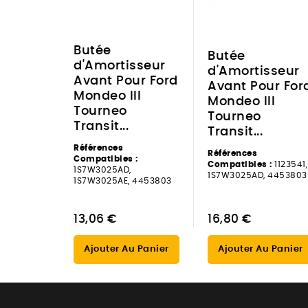
Butée
Butée
d'Amortisseur
d'Amortisseur
Avant Pour Ford
Avant Pour For
Mondeo III
Mondeo III
Tourneo
Tourneo
Transit...
Transit...
Références
Références
Compatibles :
Compatibles :
1123541,
1S7W3025AD,
1S7W3025AD, 4453803
1S7W3025AE, 4453803
13,06 €
16,80 €
Ajouter Au Panier
Ajouter Au Panier