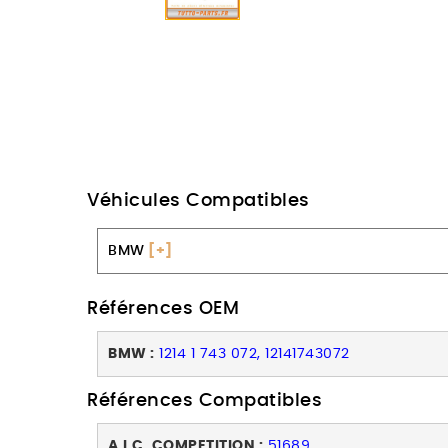
Véhicules Compatibles
BMW
[+]
Références OEM
BMW :
1214 1 743 072, 12141743072
Références Compatibles
A.I.C. COMPETITION :
51689