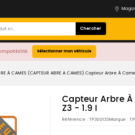
Magas
Chercher
ompatibilité.
Sélectionner mon véhicule
BRE À CAMES (CAPTEUR ABRE A CAMES)
Capteur Arbre À Cames
Capteur Arbre À
Z3 - 1.9 I
Référence :
TP300133
Marque :
TP