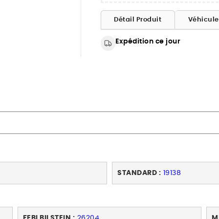
Détail Produit
Véhicul
Expédition ce jour
STANDARD :
19138
FEBI BILSTEIN :
26204
M