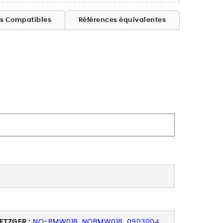
es Compatibles
Références équivalentes
ETZGER :
NO-BMW018, NOBMW018, 0903004