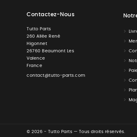
Contactez-Nous
Notr
Tutto Parts
Liv
260 Allée René
Men
Higonnet
26760 Beaumont Les
Con
Valence
Not
France
Pai
contact@tutto-parts.com
Con
Pla
Mag
© 2026 - Tutto Parts — Tous droits réservés.