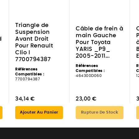
Triangle de
Câble de frein à
Suspension
main Gauche
d
Avant Droit
Pour Toyota
Pour Renault
YARIS _P9_
Clio I
2005-2011...
E
7700794387
Références
R
Références
Compatibles :
C
Compatibles :
464300D060
1
7700794387
34,14 €
23,00 €
3
Ajouter Au Panier
Rupture De Stock