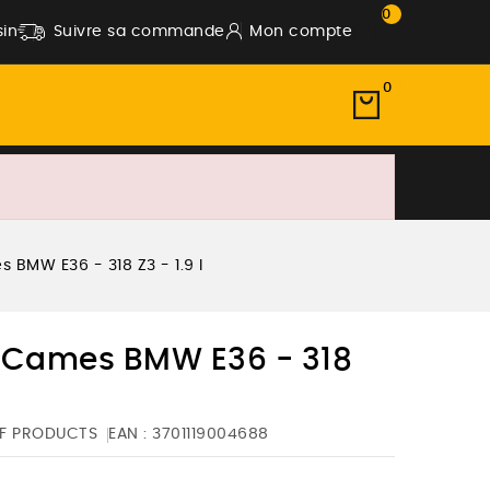
0
in
Suivre sa commande
Mon compte
0
 BMW E36 - 318 Z3 - 1.9 I
 Cames BMW E36 - 318
F PRODUCTS
EAN :
3701119004688