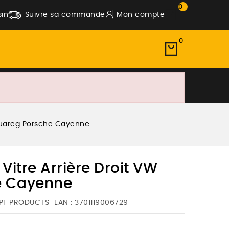
0
in
Suivre sa commande
Mon compte
0
Touareg Porsche Cayenne
itre Arrière Droit VW
e Cayenne
PF PRODUCTS
EAN :
3701119006729