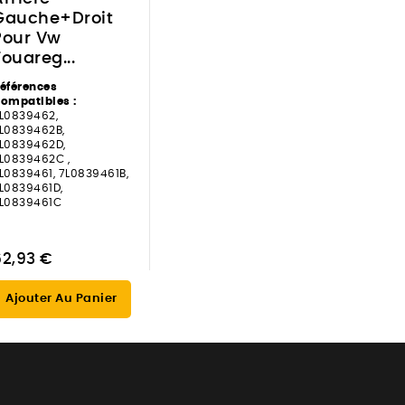
Gauche+Droit
Pour Vw
Touareg...
éférences
ompatibles :
L0839462,
L0839462B,
L0839462D,
L0839462C ,
L0839461, 7L0839461B,
L0839461D,
L0839461C
62,93 €
Ajouter Au Panier