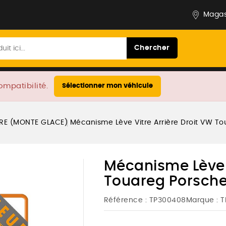
Magas
Chercher
ompatibilité.
Sélectionner mon véhicule
TRE (MONTE GLACE)
Mécanisme Lève Vitre Arrière Droit VW 
Mécanisme Lève V
Touareg Porsch
Référence :
TP300408
Marque :
T