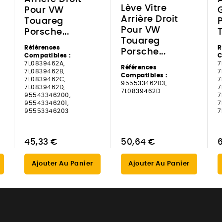
Lève Vitre
Pour VW
Arrière Droit
Touareg
Pour VW
Porsche...
Touareg
Références
R
Porsche...
Compatibles :
C
7L0839462A,
7
Références
7L0839462B,
7
Compatibles :
7L0839462C,
7
95553346203,
7L0839462D,
7
7L0839462D
95543346200,
7
95543346201,
7
95553346203
7
45,33 €
50,64 €
Ajouter Au Panier
Ajouter Au Panier