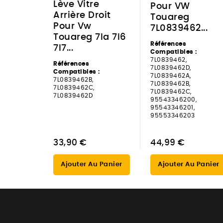
Lève Vitre
Pour VW
Arrière Droit
Touareg
Pour Vw
7L0839462...
Touareg 7la 7l6
Références
7l7...
Compatibles :
7L0839462,
Références
7L0839462D,
Compatibles :
7L0839462A,
7L0839462B,
7L0839462B,
7L0839462C,
7L0839462C,
7L0839462D
95543346200,
95543346201,
95553346203
33,90 €
44,99 €
Ajouter Au Panier
Ajouter Au Panier