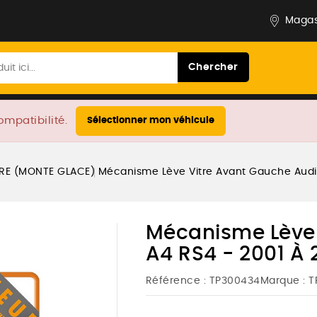
Magas
Chercher
ompatibilité.
Sélectionner mon véhicule
TRE (MONTE GLACE)
Mécanisme Lève Vitre Avant Gauche Audi
Mécanisme Lève 
A4 RS4 - 2001 À
Référence :
TP300434
Marque :
T