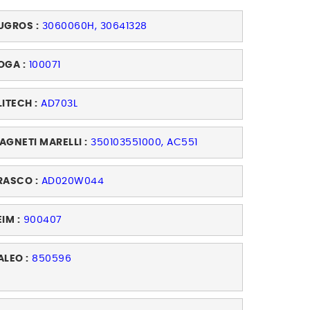
UGROS :
3060060H, 30641328
OGA :
100071
LITECH :
AD703L
AGNETI MARELLI :
350103551000, AC551
RASCO :
AD020W044
EIM :
900407
ALEO :
850596