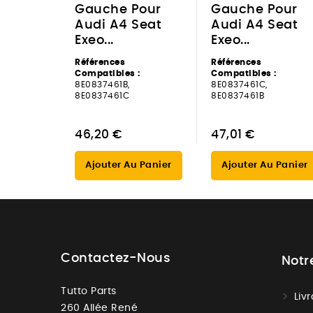
Gauche Pour
Gauche Pour
Audi A4 Seat
Audi A4 Seat
Exeo...
Exeo...
Références
Références
Compatibles :
Compatibles :
8E0837461B,
8E0837461C,
8E0837461C
8E0837461B
46,20 €
47,01 €
Ajouter Au Panier
Ajouter Au Panier
Contactez-Nous
Notr
Tutto Parts
Liv
260 Allée René