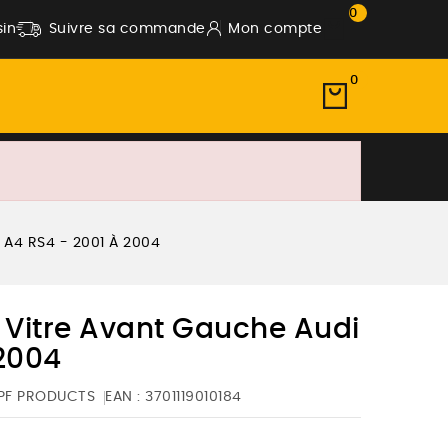
0
in
Suivre sa commande
Mon compte
0
 A4 RS4 - 2001 À 2004
Vitre Avant Gauche Audi
 2004
PF PRODUCTS
EAN :
3701119010184