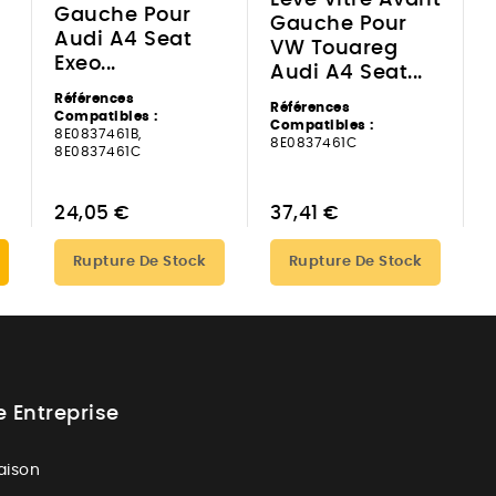
Lève Vitre Avant
Gauche Pour
Gauche Pour
Audi A4 Seat
VW Touareg
Exeo...
Audi A4 Seat...
Références
Références
Compatibles :
Compatibles :
8E0837461B,
8E0837461C
8E0837461C
24,05 €
37,41 €
Rupture De Stock
Rupture De Stock
e Entreprise
raison