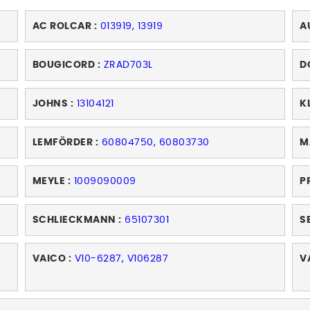
AC ROLCAR :
013919, 13919
A
BOUGICORD :
ZRAD703L
D
JOHNS :
13104121
K
LEMFÖRDER :
60804750, 60803730
M
MEYLE :
1009090009
P
SCHLIECKMANN :
65107301
S
VAICO :
V10-6287, V106287
V