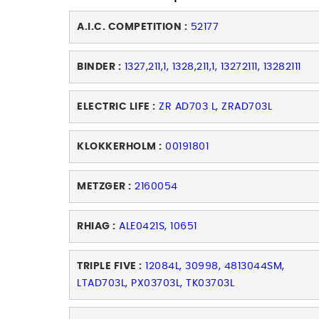
A.I.C. COMPETITION :
52177
BINDER :
1327,211,1, 1328,211,1, 13272111, 13282111
ELECTRIC LIFE :
ZR AD703 L, ZRAD703L
KLOKKERHOLM :
00191801
METZGER :
2160054
RHIAG :
ALE0421S, 10651
TRIPLE FIVE :
12084L, 30998, 4813044SM,
LTAD703L, PX03703L, TK03703L